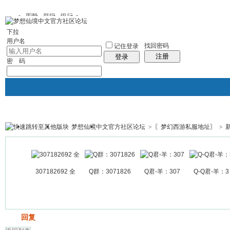
图酷
群组
银行
下拉
用户名
找回密码
记住登录
注册
登录
密 码
梦想仙境中文官方社区论坛
>
〖梦幻西游私服地址〗
>
银行
群组聚合
我的空间
帖子
307182692 全
Q群：3071826
Q君-羊：307
Q-Q君-羊：3
发帖
回复