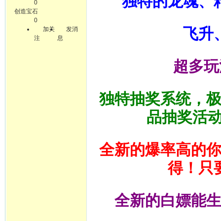
独特的龙魂、
0
创造宝石
0
飞升
加关
发消
注
息
超多玩
独特抽奖系统，
品抽奖活
全新的爆率高的
得！只
全新的白嫖能