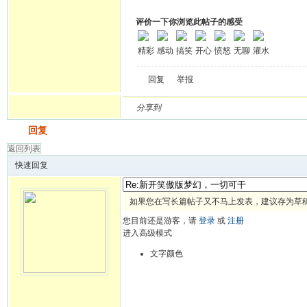
评价一下你浏览此帖子的感受
精彩
感动
搞笑
开心
愤怒
无聊
灌水
回复
举报
分享到
发帖
回复
返回列表
快速回复
如果您在写长篇帖子又不马上发表，建议存为草
您目前还是游客，请
登录
或
注册
进入高级模式
文字颜色