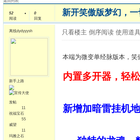
返回列表
新开笑傲版梦幻，一
52
0
阅读
回复
离线
dydyyysh
只看楼主
倒序阅读
使用道
本端为微变单经脉版本，笑
内置多开器，轻松
新手上路
发帖
新增加暗雷挂机
11
祝福宝石
55
威望
11
玛雅之石