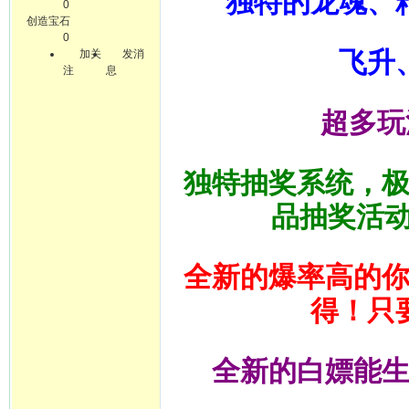
独特的龙魂、
0
创造宝石
0
飞升
加关
发消
注
息
超多玩
独特抽奖系统，
品抽奖活
全新的爆率高的
得！只
全新的白嫖能