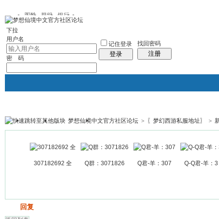
图酷
群组
银行
下拉
用户名
找回密码
记住登录
注册
登录
密 码
梦想仙境中文官方社区论坛
>
〖梦幻西游私服地址〗
>
银行
群组聚合
我的空间
帖子
307182692 全
Q群：3071826
Q君-羊：307
Q-Q君-羊：3
发帖
回复