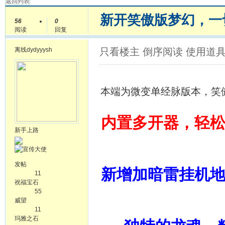
返回列表
新开笑傲版梦幻，一
56
0
阅读
回复
离线
dydyyysh
只看楼主
倒序阅读
使用道
本端为微变单经脉版本，笑
内置多开器，轻松
新手上路
发帖
新增加暗雷挂机
11
祝福宝石
55
威望
11
玛雅之石