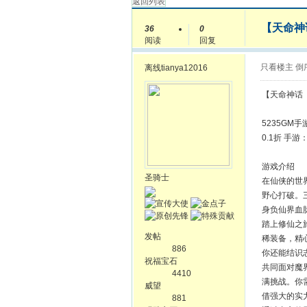
返回列表
【天命神
36
0
阅读
回复
只看楼主
倒
离线
tianya12016
【天命神话
5235GM
0.1折 手
游戏介绍
圣骑士
在仙侠的世
野心打破。
身负仙界血
踏上修仙之
发帖
稀装备，精
886
你还能结识
祝福宝石
共同面对魔
4410
满挑战。你
威望
借强大的实
881