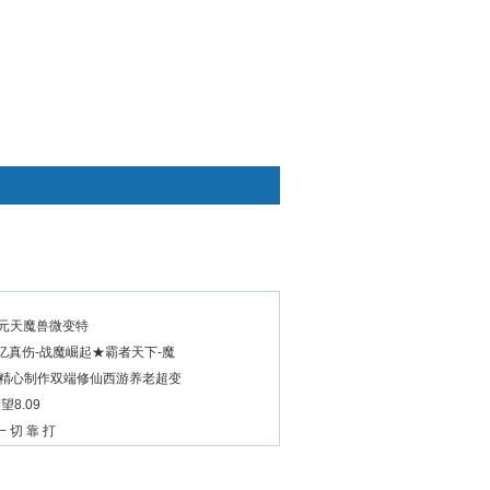
快捷通道
35元天魔兽微变特
亿真伤-战魔崛起★霸者天下-魔
新精心制作双端修仙西游养老超变
望8.09
 切 靠 打