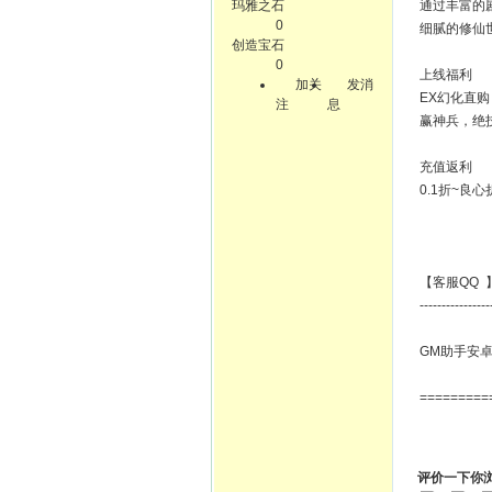
玛雅之石
通过丰富的
0
细腻的修仙
创造宝石
0
上线福利
加关
发消
EX幻化直购
注
息
赢神兵，绝
充值返利
0.1折~良
【客服QQ 】
----------------
GM助手安卓
=========
评价一下你