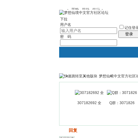
图酷
群组
银行
下拉
用户名
记住登
登录
密 码
梦想仙境中文官方社区
银行
群组聚合
我的空间
307182692 全
Q群：3071826
发帖
回复