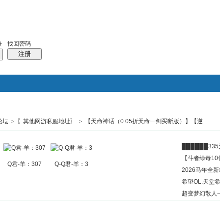
找回密码
录
注册
论坛
>
〖其他网游私服地址〗
>
【天命神话（0.05折天命一剑买断版）】【逆 ..
搜索
帖子
热搜：
结婚
母婴
phpwind
██████3
【斗者绿毒10
Q君-羊：307
Q-Q君-羊：3
2026马年全
希望OL.天堂希
超变梦幻散人一