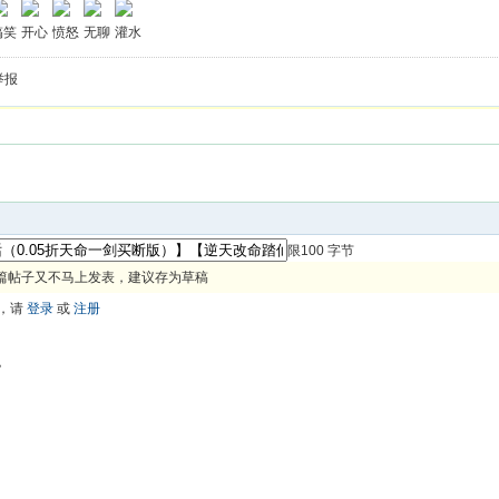
搞笑
开心
愤怒
无聊
灌水
举报
限100 字节
篇帖子又不马上发表，建议存为草稿
，请
登录
或
注册
色