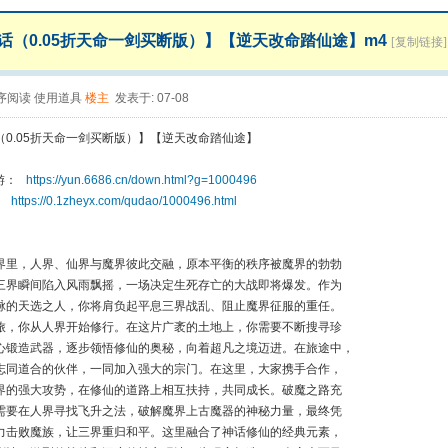
话（0.05折天命一剑买断版）】【逆天改命踏仙途】m4
[复制链接]
序阅读
使用道具
楼主
发表于: 07-08
（0.05折天命一剑买断版）】【逆天改命踏仙途】
手游：
https://yun.6686.cn/down.html?g=1000496
游：
https://0.1zheyx.com/qudao/1000496.html
界里，人界、仙界与魔界彼此交融，原本平衡的秩序被魔界的勃勃
三界瞬间陷入风雨飘摇，一场决定生死存亡的大战即将爆发。作为
脉的天选之人，你将肩负起平息三界战乱、阻止魔界征服的重任。
旅，你从人界开始修行。在这片广袤的土地上，你需要不断搜寻珍
心锻造武器，逐步领悟修仙的奥秘，向着超凡之境迈进。在旅途中，
志同道合的伙伴，一同加入强大的宗门。在这里，大家携手合作，
界的强大攻势，在修仙的道路上相互扶持，共同成长。破魔之路充
需要在人界寻找飞升之法，破解魔界上古魔器的神秘力量，最终凭
力击败魔族，让三界重归和平。这里融合了神话修仙的经典元素，