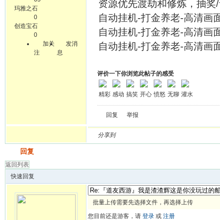
资源优先渡劫和修炼，抽奖/
玛雅之石
自动挂机-打金养老-高清画面-
0
创造宝石
自动挂机-打金养老-高清画面-
0
加关
发消
自动挂机-打金养老-高清画面-
注
息
评价一下你浏览此帖子的感受
精彩
感动
搞笑
开心
愤怒
无聊
灌水
回复
举报
分享到
发帖
回复
返回列表
快速回复
批量上传需要先选择文件，再选择上传
您目前还是游客，请
登录
或
注册