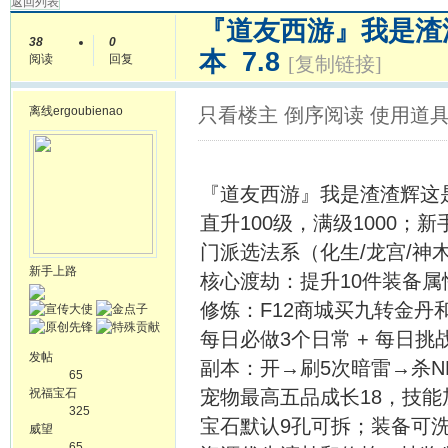
返回列表
『道友西游』我是渣
38
0
本 7.8
阅读
回复
[复制链接]
离线
ergoubienao
只看楼主
倒序阅读
使用道
『道友西游』我是渣渣辉这是
直升100级，满级1000
门派选法系（化生/龙宫/神
新手上路
核心渡劫：提升10件装备属
修炼：F12商城买九转金丹
每日必做3个日常 + 每日
发帖
副本：开→刷5次暗雷→杀N
65
祝福宝石
宠物最高五品成长18，技
325
宝石默认9孔可拆；装备可
威望
65