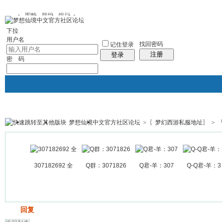
图酷
群组
银行
下拉
用户名
找回密码
记住登录
注册
登录
密 码
梦想仙境中文官方社区论坛
>
〖梦幻西游私服地址〗
>
银行
群组聚合
我的空间
帖子
307182692 全
Q群：3071826
Q君-羊：307
Q-Q君-羊：3
发帖
回复