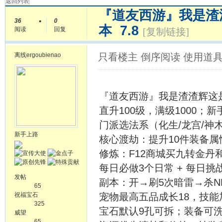
返回列表
『道友西游』我是渣
36
0
本 7.8
阅读
回复
[复制链接]
离线
ergoubienao
只看楼主
倒序阅读
使用道
『道友西游』我是渣渣辉这是
直升100级，满级1000
门派选法系（化生/龙宫/神
新手上路
核心渡劫：提升10件装备属
修炼：F12商城买九转金丹
每日必做3个日常 + 每日
发帖
副本：开→刷5次暗雷→杀N
65
祝福宝石
宠物最高五品成长18，技
325
宝石默认9孔可拆；装备可
威望
65