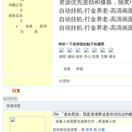
资源优先渡劫和修炼，抽奖/
玛雅之石
自动挂机-打金养老-高清画面-
0
创造宝石
自动挂机-打金养老-高清画面-
0
加关
发消
自动挂机-打金养老-高清画面-
注
息
评价一下你浏览此帖子的感受
精彩
感动
搞笑
开心
愤怒
无聊
灌水
回复
举报
分享到
发帖
回复
返回列表
快速回复
批量上传需要先选择文件，再选择上传
您目前还是游客，请
登录
或
注册