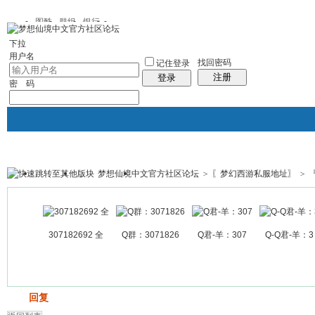
图酷
群组
银行
下拉
用户名
找回密码
记住登录
注册
登录
密 码
梦想仙境中文官方社区论坛
>
〖梦幻西游私服地址〗
>
银行
群组聚合
我的空间
帖子
307182692 全
Q群：3071826
Q君-羊：307
Q-Q君-羊：3
发帖
回复