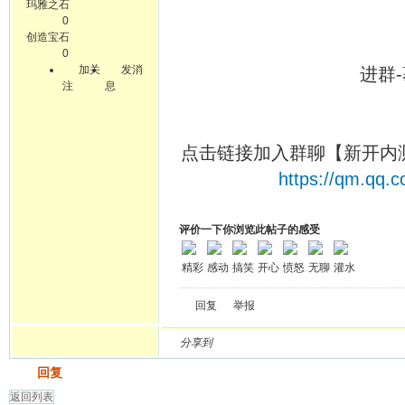
玛雅之石
0
创造宝石
0
加关
发消
进群-蓦然回首-
注
息
2026-
点击链接加入群聊【新开内
https://qm.qq
评价一下你浏览此帖子的感受
精彩
感动
搞笑
开心
愤怒
无聊
灌水
回复
举报
分享到
发帖
回复
返回列表