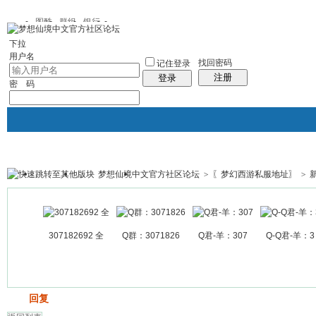
图酷
群组
银行
下拉
用户名
找回密码
记住登录
注册
登录
密 码
梦想仙境中文官方社区论坛
>
〖梦幻西游私服地址〗
>
银行
群组聚合
我的空间
帖子
307182692 全
Q群：3071826
Q君-羊：307
Q-Q君-羊：3
发帖
回复