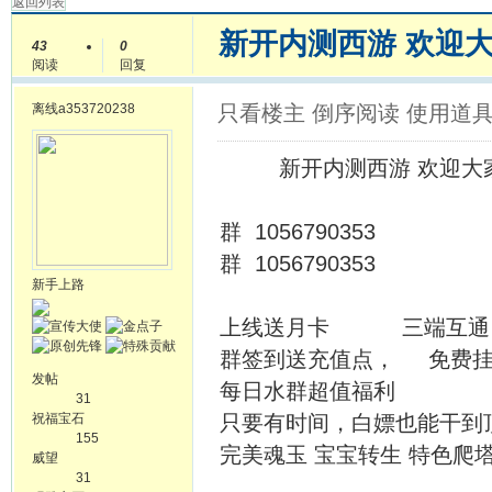
返回列表
新开内测西游 欢迎大
43
0
阅读
回复
离线
a353720238
只看楼主
倒序阅读
使用道
新开内测西游 欢迎大家
群 1056790353
群 1056790353
新手上路
上线送月卡 三端互通
群签到送充值点， 免费挂
发帖
每日水群超值福利
31
祝福宝石
只要有时间，白嫖也能干到
155
完美魂玉 宝宝转生 特色爬
威望
31