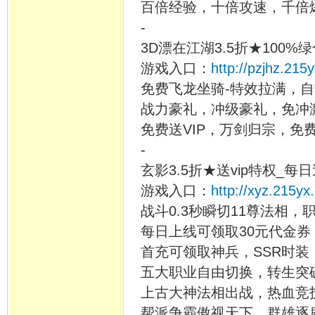
百倍经验，十倍攻速，千倍爆
-
3D漂在江湖3.5折★100
游戏入口：
http://pzjhz.215
免费飞龙坐骑-特效拉满，
战力豪礼，冲级豪礼，免冲
免费送VIP，万剑归宗，免费
-
玄影3.5折★送vip特权_每
游戏入口：
http://xyz.215yx
战斗0.3秒瞬切11尊法相
每日上线可领取30元代金券
首充可领取神兵，SSR时装
五大职业自由切换，转生突
上古大神法相出战，热血竞
帮派争霸傲视天下，群雄逐