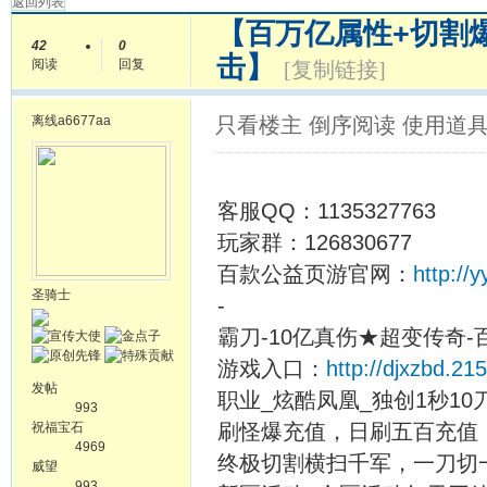
返回列表
【百万亿属性+切割爆
42
0
击】
阅读
回复
[复制链接]
离线
a6677aa
只看楼主
倒序阅读
使用道
客服QQ：1135327763
玩家群：126830677
百款公益页游官网：
http://
圣骑士
-
霸刀-10亿真伤★超变传奇
游戏入口：
http://djxzbd.21
发帖
职业_炫酷凤凰_独创1秒10
993
祝福宝石
刷怪爆充值，日刷五百充值
4969
终极切割横扫千军，一刀切
威望
993