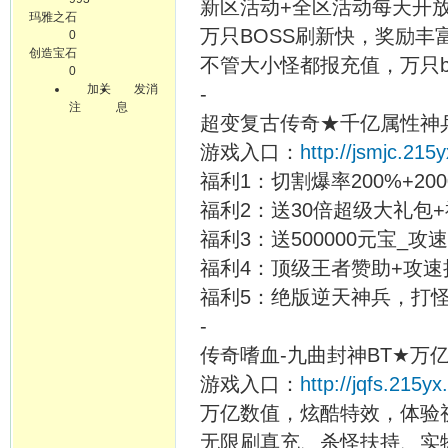
新区活动+全区活动每天开
玛雅之石
万只BOSS刷新快，奖励丰
0
创造宝石
不管大小怪都报充值，万只b
0
加关
发消
-
注
息
超变复古传奇★千亿属性神
游戏入口：
http://jsmjc.215
福利1：切割爆率200%+20
福利2：送30倍超级大礼包+神
福利3：送500000元宝_攻
福利4：顶级王者赞助+攻速
福利5：绝版逆天神兵，打
-
传奇嗜血-九曲封神BT★万
游戏入口：
http://jqfs.215y
万亿数值，炫酷特效，体验
无限刷真充、杀怪扶持、实