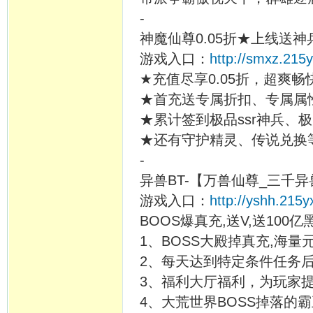
-
神魔仙尊0.05折★上线送神兵
游戏入口：
http://smxz.215
★充值尽享0.05折，超爽
★首充送专属折扣、专属属
★累计签到极品ssr神兵、极
★还有守护精灵、传说兑换
-
异兽BT-【万兽仙尊_三千异
游戏入口：
http://yshh.215y
BOOS爆真充,送V,送100
1、BOSS大殿掉真充,海量
2、每天达到特定条件任务
3、福利大厅福利，为玩家
4、大荒世界BOSS掉落