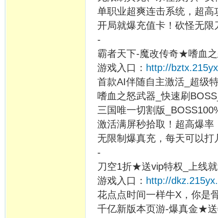
单职业超爽连击系统，超高
开局就爆充值卡！砍怪无限
-
霸者天下-魔改传奇★嗜血之怒
游戏入口：
http://bztx.215y
首款AI伴随自主激活_超级
嗜血之怒武器_快速刷BOSS_
三国唯一切割版_BOSS10
激活满屏秒拾取！超高爆率
无限制爆真充，每天可以打几
-
刀空1折★送vip特权_上线
游戏入口：
http://dkz.215yx
花点点时间一样牛X，你是
千亿新版本页游-爆真金★