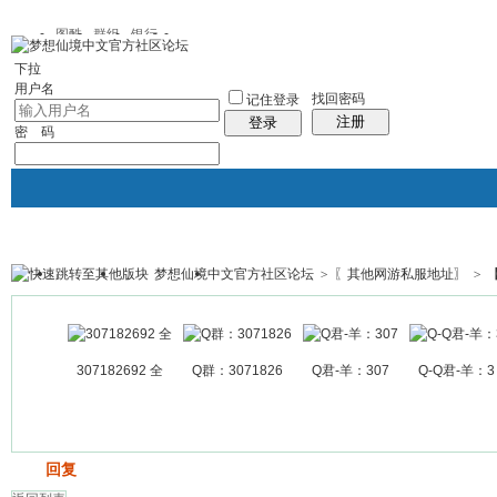
图酷
群组
银行
下拉
用户名
找回密码
记住登录
注册
登录
密 码
梦想仙境中文官方社区论坛
>
〖其他网游私服地址〗
>
银行
群组聚合
我的空间
帖子
307182692 全
Q群：3071826
Q君-羊：307
Q-Q君-羊：3
发帖
回复