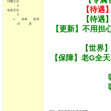
玛雅之石
0
【待遇
创造宝石
0
【待遇
加关
发消
注
息
【更新】不用担
【世界】
【保障】老G全