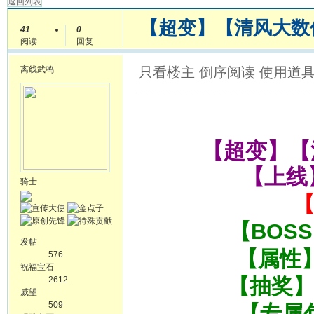
返回列表
【超变】【清风大数
41
0
阅读
回复
离线
武鸣
只看楼主
倒序阅读
使用道
【超变】【
【上线
骑士
【BOS
发帖
【属性】好
576
祝福宝石
【抽奖
2612
威望
509
【专属