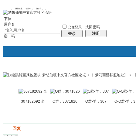
图酷
群组
银行
下拉
用户名
找回密码
记住登录
注册
登录
密 码
梦想仙境中文官方社区论坛
>
〖梦幻西游私服地址〗
>
银行
群组聚合
我的空间
帖子
307182692 全
Q群：3071826
Q君-羊：307
Q-Q君-羊：3
发帖
回复