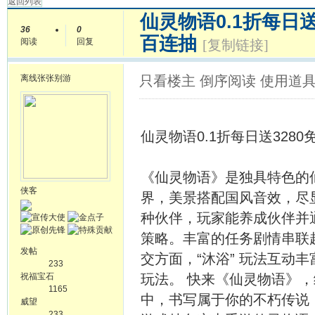
返回列表
仙灵物语0.1折每日
36
0
百连抽
阅读
回复
[复制链接]
离线
张张别游
只看楼主
倒序阅读
使用道
仙灵物语0.1折每日送328
《仙灵物语》是独具特色的仙
侠客
界，美景搭配国风音效，尽
种伙伴，玩家能养成伙伴并
策略。丰富的任务剧情串联起
发帖
交方面，“沐浴” 玩法互动
233
祝福宝石
玩法。 快来《仙灵物语》
1165
中，书写属于你的不朽传说
威望
233