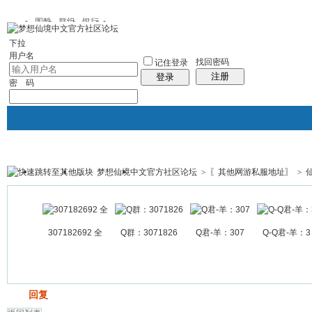
图酷
群组
银行
下拉
用户名
找回密码
记住登录
注册
登录
密 码
梦想仙境中文官方社区论坛
>
〖其他网游私服地址〗
>
银行
群组聚合
我的空间
帖子
307182692 全
Q群：3071826
Q君-羊：307
Q-Q君-羊：3
发帖
回复