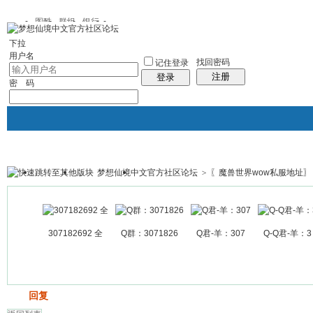
图酷
群组
银行
下拉
用户名
找回密码
记住登录
注册
登录
密 码
梦想仙境中文官方社区论坛
>
〖魔兽世界wow私服地址〗
银行
群组聚合
我的空间
帖子
307182692 全
Q群：3071826
Q君-羊：307
Q-Q君-羊：3
发帖
回复