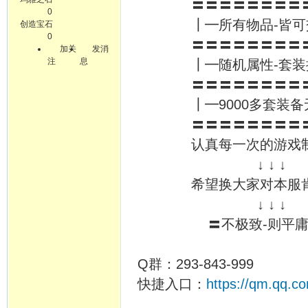
〓〓〓〓〓〓〓〓〓
0
┃━所有物品-皆可
创造宝石
0
〓〓〓〓〓〓〓〓〓
加关
发消
注
息
┃━随机属性-套装
〓〓〓〓〓〓〓〓〓
┃━9000多套装备
〓〓〓〓〓〓〓〓〓
认真每一次的游戏
↓ ↓ ↓
希望换大家对本服
↓ ↓ ↓
〓不极致-则平庸
Q群：293-843-999
快捷入口：
https://qm.qq.