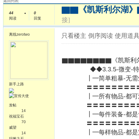
返回列表
▇▇《凯斯利尔湖》
44
0
阅读
回复
接]
离线
zerotwo
只看楼主
倒序阅读
使用道
▇▇▇▇▇▇▇▇《凯斯利
◆◆3.3.5-微变-特
┃━简单粗暴-无需
新手上路
〓〓〓〓〓〓〓〓〓
┃━所有物品-都可
〓〓〓〓〓〓〓〓〓
发帖
14
┃━每件装备-都是
祝福宝石
70
〓〓〓〓〓〓〓〓〓
威望
┃━每样物品-都是
14
玛雅之石