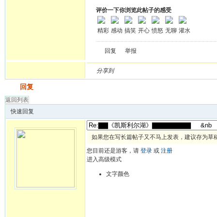
评价一下你浏览此帖子的感受
精彩
感动
搞笑
开心
愤怒
无聊
灌水
回复
举报
分享到
发帖
回复
返回列表
快速回复
如果您在写长篇帖子又不马上发表，建议存为草
您目前还是游客，请
登录
或
注册
进入高级模式
文字颜色