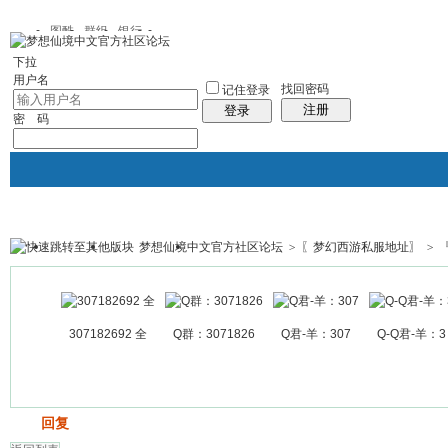
图酷
群组
银行
下拉
用户名
找回密码
记住登录
注册
登录
密 码
梦想仙境中文官方社区论坛
>
〖梦幻西游私服地址〗
>
银行
群组聚合
我的空间
帖子
307182692 全
Q群：3071826
Q君-羊：307
Q-Q君-羊：3
发帖
回复