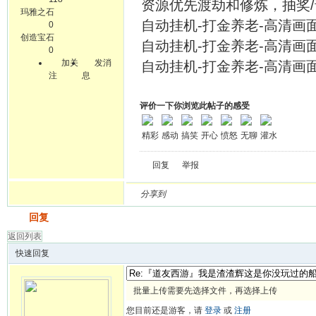
资源优先渡劫和修炼，抽奖/
玛雅之石
自动挂机-打金养老-高清画面-
0
创造宝石
自动挂机-打金养老-高清画面-
0
加关
发消
自动挂机-打金养老-高清画面-
注
息
评价一下你浏览此帖子的感受
精彩
感动
搞笑
开心
愤怒
无聊
灌水
回复
举报
分享到
发帖
回复
返回列表
快速回复
批量上传需要先选择文件，再选择上传
您目前还是游客，请
登录
或
注册