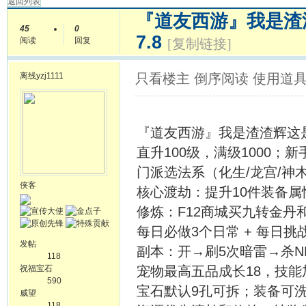
返回列表
『道友西游』我是渣
45
0
7.8
阅读
回复
[复制链接]
离线
yzj1111
只看楼主
倒序阅读
使用道
『道友西游』我是渣渣辉这
直升100级，满级1000
门派选法系（化生/龙宫/神
侠客
核心渡劫：提升10件装备属
修炼：F12商城买九转金丹
每日必做3个日常 + 每日
发帖
副本：开→刷5次暗雷→杀N
118
祝福宝石
宠物最高五品成长18，技
590
宝石默认9孔可拆；装备可
威望
118