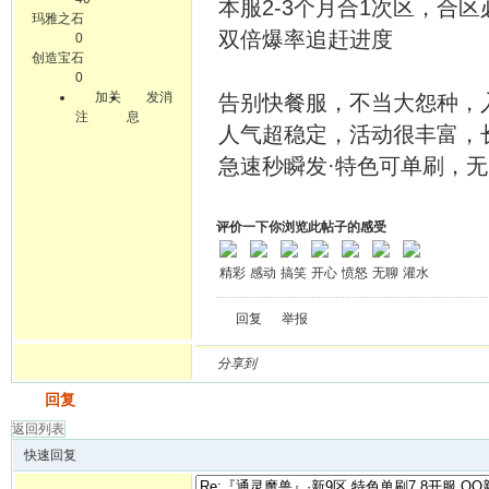
本服2-3个月合1次区，合
玛雅之石
双倍爆率追赶进度
0
创造宝石
0
加关
发消
告别快餐服，不当大怨种，入驻
注
息
人气超稳定，活动很丰富，长
急速秒瞬发·特色可单刷，无C
评价一下你浏览此帖子的感受
精彩
感动
搞笑
开心
愤怒
无聊
灌水
回复
举报
分享到
发帖
回复
返回列表
快速回复