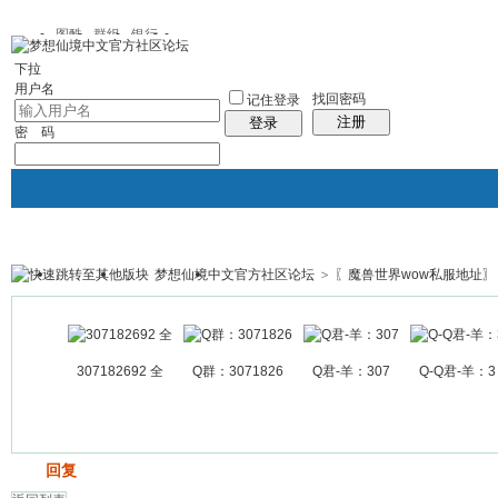
图酷
群组
银行
下拉
用户名
找回密码
记住登录
注册
登录
密 码
梦想仙境中文官方社区论坛
>
〖魔兽世界wow私服地址〗
银行
群组聚合
我的空间
帖子
307182692 全
Q群：3071826
Q君-羊：307
Q-Q君-羊：3
发帖
回复