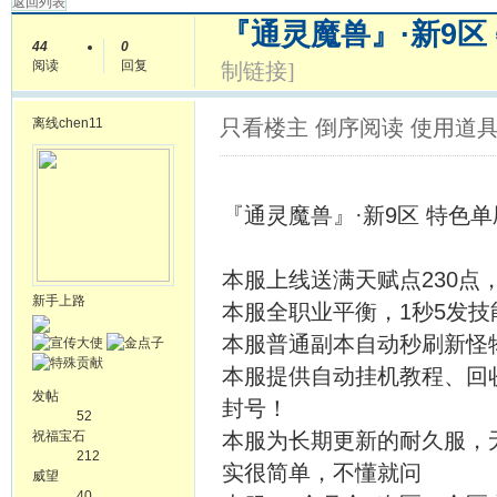
返回列表
『通灵魔兽』·新9区 
44
0
阅读
回复
制链接]
离线
chen11
只看楼主
倒序阅读
使用道
『通灵魔兽』·新9区 特色单刷7
本服上线送满天赋点230点
新手上路
本服全职业平衡，1秒5发技
本服普通副本自动秒刷新怪
本服提供自动挂机教程、回
发帖
封号！
52
祝福宝石
本服为长期更新的耐久服，
212
实很简单，不懂就问
威望
40