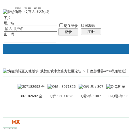
图酷
群组
银行
下拉
用户名
找回密码
记住登录
注册
登录
密 码
梦想仙境中文官方社区论坛
>
〖魔兽世界wow私服地址〗
银行
群组聚合
我的空间
帖子
307182692 全
Q群：3071826
Q君-羊：307
Q-Q君-羊：3
发帖
回复