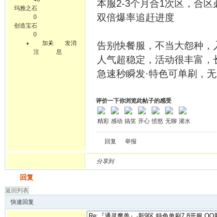
本服2-3个月合1次区，合
玛雅之石
双倍爆率追赶进度
0
创造宝石
0
加关
发消
告别快餐服，不当大怨种，入驻
注
息
人气超稳定，活动很丰富，长
急速秒瞬发·特色可单刷，无C
评价一下你浏览此帖子的感受
精彩
感动
搞笑
开心
愤怒
无聊
灌水
回复
举报
分享到
发帖
回复
返回列表
快速回复