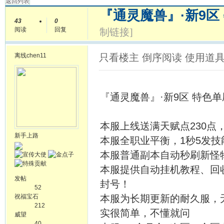
返回列表
『通灵魔兽』·新9区 
43
0
阅读
回复
制链接]
离线
chen11
只看楼主
倒序阅读
使用道
『通灵魔兽』·新9区 特色单刷7
本服上线送满天赋点230点
新手上路
本服全职业平衡，1秒5发技
本服普通副本自动秒刷新怪
本服提供自动挂机教程、回
发帖
封号！
52
祝福宝石
本服为长期更新的耐久服，
212
实很简单，不懂就问
威望
40