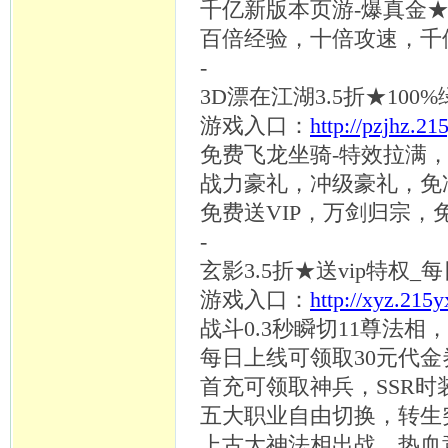
千亿新版本页游
-爆真金
百倍经验，十倍攻速，千
-
3D漂在江湖3.5折★10
游戏入口：
http://pzjhz.21
免费飞龙坐骑
-特效拉满
战力豪礼，冲级豪礼，免
免费送
VIP，万剑归宗，
-
玄影
3.5折★送vip特权_
游戏入口：
http://xyz.215
战斗
0.3秒瞬切11尊法
每日上线可领取
30元代金
首充可领取神兵，
SSR时
五大职业自由切换，转生
上古大神法相出战，热血