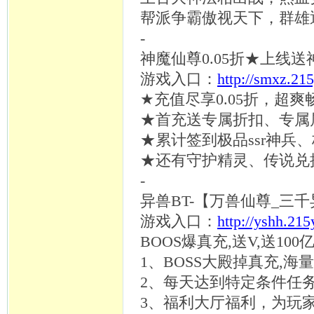
帮派争霸傲视天下，群雄
-
神魔仙尊
0.05折★上线送
游戏入口：
http://smxz.21
★充值尽享0.05折，超
★首充送专属折扣、专属
★累计签到极品ssr神兵、
★还有守护精灵、传说兑
-
异兽
BT-【万兽仙尊_三
游戏入口：
http://yshh.21
BOOS爆真充,送V,送10
1、BOSS大殿掉真充,海
2、每天达到特定条件任
3、福利大厅福利，为玩