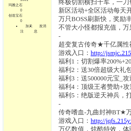
终极切割横扫千军，一刀
玛雅之石
新区活动
+全区活动每天
0
创造宝石
万只
BOSS刷新快，奖励
0
加关
发消
不管大小怪都报充值，万
注
息
-
超变复古传奇
★千亿属性
游戏入口：
http://jsmjc.21
福利
1：切割爆率200%+2
福利
2：送30倍超级大礼包+
福利
3：送500000元宝_
福利
4：顶级王者赞助+
福利
5：绝版逆天神兵，
-
传奇嗜血
-九曲封神BT★
游戏入口：
http://jqfs.215
万亿数值，炫酷特效，体