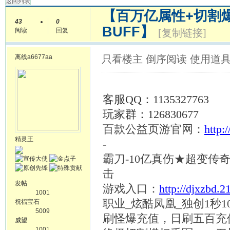
返回列表
【百万亿属性+切割爆
43
0
BUFF】
阅读
回复
[复制链接]
离线
a6677aa
只看楼主
倒序阅读
使用道
客服
QQ：1135327763
玩家群：
126830677
百款公益页游官网：
http:
精灵王
-
霸刀
-10亿真伤★超变传
击
发帖
游戏入口：
http://djxzbd.
1001
职业
_炫酷凤凰_独创1秒1
祝福宝石
5009
刷怪爆充值，日刷五百充
威望
1001