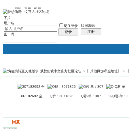
图酷
群组
银行
下拉
用户名
找回密码
记住登录
注册
登录
密 码
梦想仙境中文官方社区论坛
>
〖其他网游私服地址〗
>
银行
群组聚合
我的空间
帖子
307182692 全
Q群：3071826
Q君-羊：307
Q-Q君-羊：3
发帖
回复