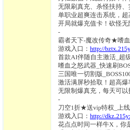
无限刷真充、杀怪扶持、
单职业超爽连击系统，超
开局就爆充值卡！砍怪无
-
霸者天下
-魔改传奇★嗜血之
游戏入口：
http://bztx.215
首款
AI伴随自主激活_超
嗜血之怒武器
_快速刷BOS
三国唯一切割版
_BOSS
激活满屏秒拾取！超高爆
无限制爆真充，每天可以
-
刀空
1折★送vip特权_上
游戏入口：
http://dkz.215
花点点时间一样牛
X，你