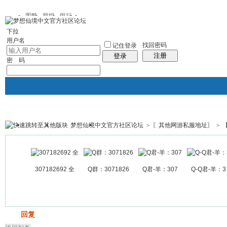
图酷
群组
银行
下拉
用户名
找回密码
记住登录
注册
登录
密 码
梦想仙境中文官方社区论坛
>
〖其他网游私服地址〗
>
银行
群组聚合
我的空间
帖子
307182692 全
Q群：3071826
Q君-羊：307
Q-Q君-羊：3
发帖
回复