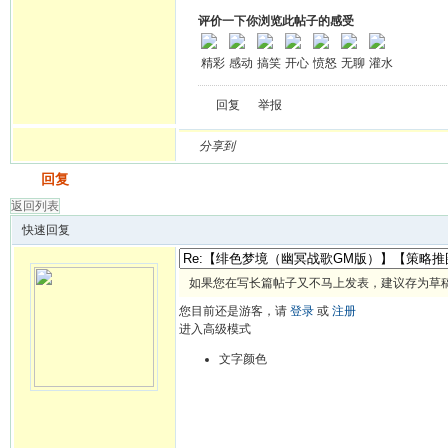
评价一下你浏览此帖子的感受
精彩
感动
搞笑
开心
愤怒
无聊
灌水
回复
举报
分享到
发帖
回复
返回列表
快速回复
如果您在写长篇帖子又不马上发表，建议存为草
您目前还是游客，请
登录
或
注册
进入高级模式
文字颜色