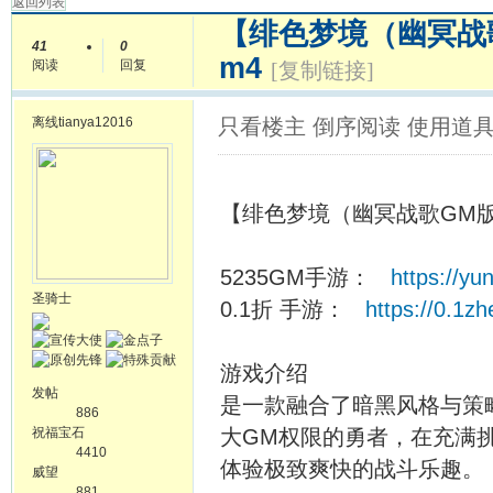
返回列表
【绯色梦境（幽冥战
41
0
m4
阅读
回复
[复制链接]
离线
tianya12016
只看楼主
倒序阅读
使用道
【绯色梦境（幽冥战歌GM
5235GM手游：
https://y
圣骑士
0.1折 手游：
https://0.1z
游戏介绍
发帖
是一款融合了暗黑风格与策
886
祝福宝石
大GM权限的勇者，在充满
4410
体验极致爽快的战斗乐趣。
威望
881