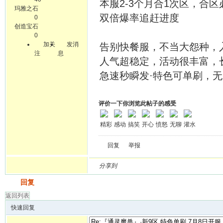
本服2-3个月合1次区，合
玛雅之石
双倍爆率追赶进度
0
创造宝石
0
加关
发消
告别快餐服，不当大怨种，入驻
注
息
人气超稳定，活动很丰富，长
急速秒瞬发·特色可单刷，无C
评价一下你浏览此帖子的感受
精彩
感动
搞笑
开心
愤怒
无聊
灌水
回复
举报
分享到
发帖
回复
返回列表
快速回复