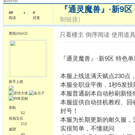
返回列表
『通灵魔兽』·新9区 
49
0
阅读
回复
制链接]
离线
chen11
只看楼主
倒序阅读
使用道
『通灵魔兽』·新9区 特色单刷 
本服上线送满天赋点230点
新手上路
本服全职业平衡，1秒5发技
本服普通副本自动秒刷新怪
本服提供自动挂机教程、回
发帖
封号！
52
祝福宝石
本服为长期更新的耐久服，
212
实很简单，不懂就问
威望
40