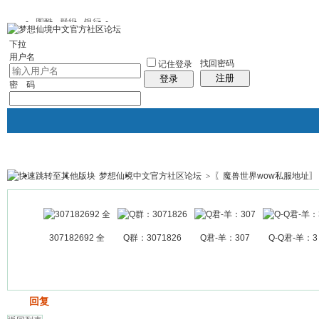
图酷
群组
银行
下拉
用户名
找回密码
记住登录
注册
登录
密 码
梦想仙境中文官方社区论坛
>
〖魔兽世界wow私服地址〗
银行
群组聚合
我的空间
帖子
307182692 全
Q群：3071826
Q君-羊：307
Q-Q君-羊：3
发帖
回复