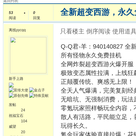
返回列表
全新超变西游，永久
53
0
阅读
回复
离线
yycqq
只看楼主
倒序阅读
使用道
Q-Q君-羊：94014082
所有怪物永久免费挂机
全网炸裂超变西游火爆开服
极致变态属性拉满，上线狂
新手上路
正颠覆传统、爽感无上限！
全天人气爆满，完美复刻经
无暗坑、无强制消费，玩法
发帖
零氪玩家照样畅玩全内容，
24
祝福宝石
散人有活路，平民能立足，
104
玩得长久。
威望
20
氪金玩家体验直接拉爆：花