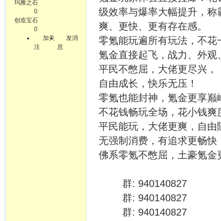
玛雅之石
级效率与爆率大幅提升，称
0
创造宝石
爽、更快、更有存在感。
0
加关
发消
零氪能玩遍所有玩法，不花
注
息
氪金直接起飞，战力、外观
平民不憋屈，大佬更尽兴，
自由成长，快乐无压！
零氪也能封神，氪金更享巅
不花钱畅玩全场，花小钱爽
平民能玩，大佬更爽，自由
无强制消费，有追求更畅快
佛系零氪不憋屈，土豪氪金
群: 940140827
群: 940140827
群: 940140827