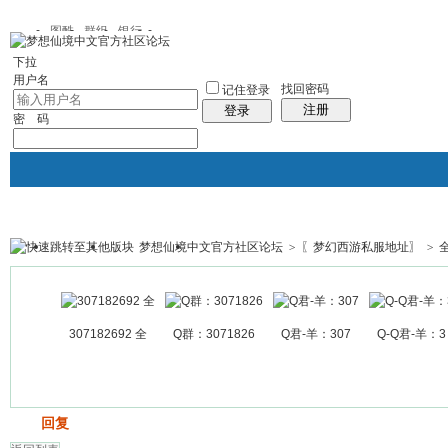
图酷
群组
银行
下拉
用户名
找回密码
记住登录
注册
登录
密 码
梦想仙境中文官方社区论坛
>
〖梦幻西游私服地址〗
>
银行
群组聚合
我的空间
帖子
307182692 全
Q群：3071826
Q君-羊：307
Q-Q君-羊：3
发帖
回复