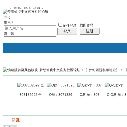
图酷
群组
银行
下拉
用户名
找回密码
记住登录
注册
登录
密 码
梦想仙境中文官方社区论坛
>
〖梦幻西游私服地址〗
>
银行
群组聚合
我的空间
帖子
307182692 全
Q群：3071826
Q君-羊：307
Q-Q君-羊：3
发帖
回复