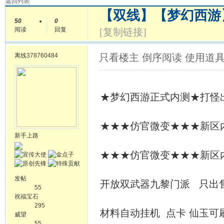
返回列表
【双线】【梦幻西游
50
0
阅读
回复
[复制链接]
离线
378760484
只看楼主
倒序阅读
使用道
★梦幻西游正式内测★打怪
★★★仿官微变★★★新区内测刚
新手上路
★★★仿官微变★★★新区内测刚
发帖
开放双武器九黎门派 只出售
55
祝福宝石
295
材料自动挂机 点卡 仙玉可刷
威望
55