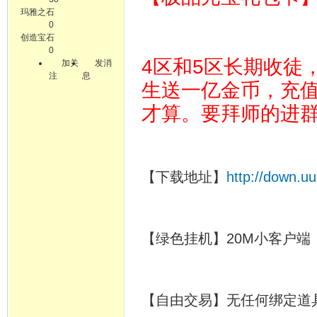
玛雅之石
0
创造宝石
0
4区和5区长期收徒
加关
发消
注
息
生送一亿金币，充
才算。要拜师的进
【下载地址】
http://down.u
【绿色挂机】20M小客户端
【自由交易】无任何绑定道