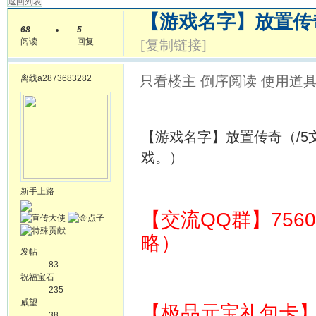
返回列表
【游戏名字】放置传
68
5
阅读
回复
[复制链接]
离线
a2873683282
只看楼主
倒序阅读
使用道
【游戏名字】放置传奇（/
戏。）
新手上路
【交流QQ群】756
略）
发帖
83
祝福宝石
235
威望
【极品元宝礼包卡】 64
38