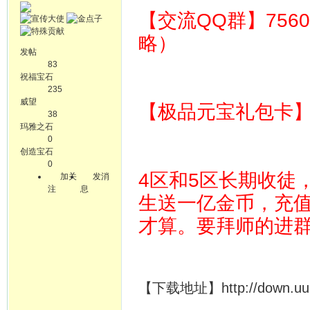
【交流QQ群】756
略）
发帖
83
祝福宝石
235
威望
【极品元宝礼包卡】 64
38
玛雅之石
0
创造宝石
0
4区和5区长期收徒
加关
发消
注
息
生送一亿金币，充
才算。要拜师的进
【下载地址】http://down.uuuyx