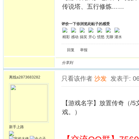
传说塔、五行修炼……
评价一下你浏览此帖子的感受
精彩
感动
搞笑
开心
愤怒
无聊
灌水
回复
举报
分享到
离线
a2873683282
只看该作者
沙发
发表于: 06
【游戏名字】放置传奇（/
戏。）
新手上路