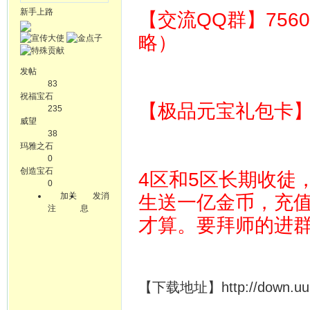
新手上路
【交流QQ群】756
略）
发帖
83
祝福宝石
【极品元宝礼包卡】 64
235
威望
38
玛雅之石
0
创造宝石
4区和5区长期收徒
0
加关
发消
生送一亿金币，充
注
息
才算。要拜师的进
【下载地址】http://down.uuuyx