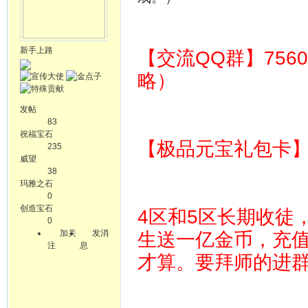
新手上路
【交流QQ群】756
略）
发帖
83
祝福宝石
【极品元宝礼包卡】 64
235
威望
38
玛雅之石
0
创造宝石
4区和5区长期收徒
0
加关
发消
生送一亿金币，充
注
息
才算。要拜师的进