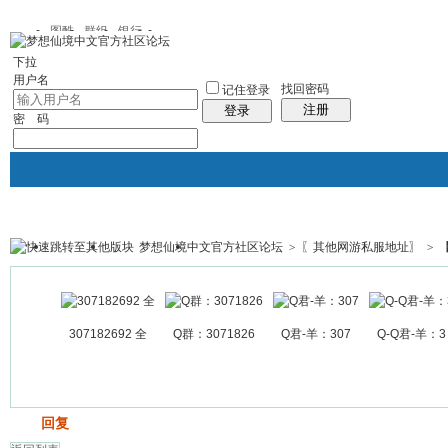
图酷
群组
银行
下拉
用户名
找回密码
记住登录
注册
登录
密 码
梦想仙境中文官方社区论坛
>
〖其他网游私服地址〗
>
银行
群组聚合
我的空间
帖子
307182692 全
Q群：3071826
Q君-羊：307
Q-Q君-羊：3
发帖
回复