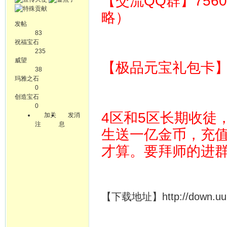
【交流QQ群】756
略）
发帖
83
祝福宝石
235
威望
【极品元宝礼包卡】 64
38
玛雅之石
0
创造宝石
0
4区和5区长期收徒
加关
发消
注
息
生送一亿金币，充
才算。要拜师的进
【下载地址】http://down.uuuyx