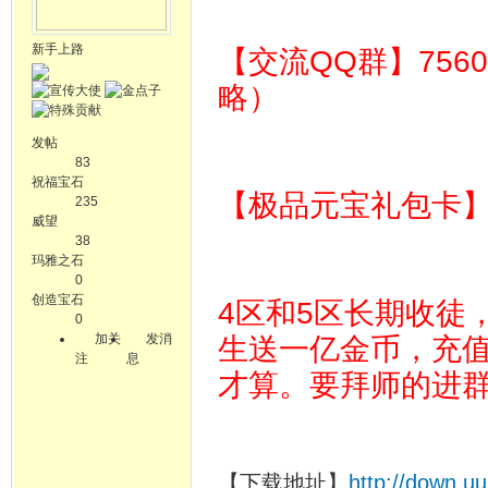
新手上路
【交流QQ群】756
略）
发帖
83
祝福宝石
【极品元宝礼包卡】 64
235
威望
38
玛雅之石
0
创造宝石
4区和5区长期收徒
0
加关
发消
生送一亿金币，充
注
息
才算。要拜师的进
【下载地址】
http://down.u