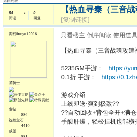
返回列表
【热血寻秦（三音战
54
0
阅读
回复
[复制链接]
离线
tianya12016
只看楼主
倒序阅读
使用道
【热血寻秦（三音战魂攻速
5235GM手游：
https://y
0.1折 手游：
https://0.1z
圣骑士
游戏介绍
上线即送·爽到极致??
发帖
??自动回收+背包全开+满
886
祝福宝石
手酸肝爆，轻松挂机也能横
4410
威望
881