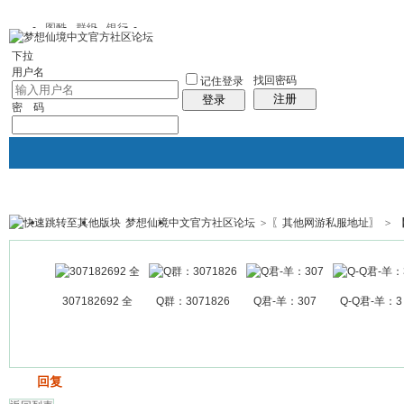
图酷
群组
银行
下拉
用户名
找回密码
记住登录
注册
登录
密 码
梦想仙境中文官方社区论坛
>
〖其他网游私服地址〗
>
银行
群组聚合
我的空间
帖子
307182692 全
Q群：3071826
Q君-羊：307
Q-Q君-羊：3
发帖
回复