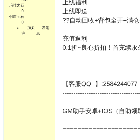
上线福利
玛雅之石
上线即送
0
创造宝石
??自动回收+背包全开+满仓
0
加关
发消
注
息
充值返利
0.1折~良心折扣！首充续永久
【客服QQ 】:25842440
-----------------------------------
GM助手安卓+IOS（自助
====================