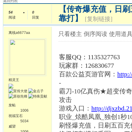
返回列表
【传奇爆充值，日刷
54
0
靠打】
阅读
回复
[复制链接]
离线
a6677aa
只看楼主
倒序阅读
使用道
客服
QQ：1135327763
玩家群：
126830677
百款公益页游官网：
http:
精灵王
-
霸刀
-10亿真伤★超变传
攻击
发帖
游戏入口：
http://djxzbd.
1006
职业
_炫酷凤凰_独创1秒1
祝福宝石
5034
刷怪爆充值，日刷五百充
威望
1006