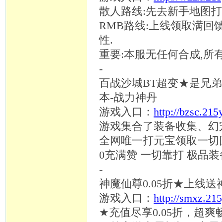
散人路线
:先去新手地图打
RMB路线:上线领取满回
性.
重要
:本服无任何合成,所
-
百战沙城
BT超变★是兄
本-战力神丹
游戏入口：
http://bzsc.21
游戏集合了装备收集、幻
全网唯一打元宝领取一切
0充满赞 一切靠打 极品
-
神魔仙尊
0.05折★上线送
游戏入口：
http://smxz.21
★充值尽享0.05折，超