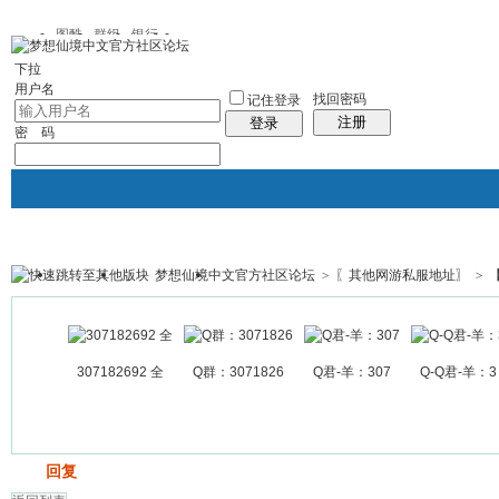
图酷
群组
银行
下拉
用户名
找回密码
记住登录
注册
登录
密 码
梦想仙境中文官方社区论坛
>
〖其他网游私服地址〗
>
银行
群组聚合
我的空间
帖子
307182692 全
Q群：3071826
Q君-羊：307
Q-Q君-羊：3
发帖
回复