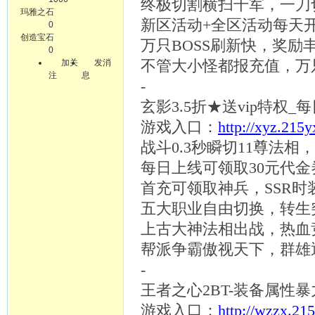
终极切割横扫千军，一刀
玛雅之石
新区活动
+全区活动每天
0
创造宝石
万只
BOSS刷新快，奖励
0
加关
发消
不管大小怪都报充值，万
注
息
-
玄影
3.5折★送vip特权_
游戏入口：
http://xyz.215
战斗
0.3秒瞬切11尊法
每日上线可领取
30元代金
首充可领取神兵，
SSR时
五大职业自由切换，转生
上古大神法相出战，热血
帮派争霸傲视天下，群雄
-
王者之心
2BT-装备属性
游戏入口：
http://wzzx.21