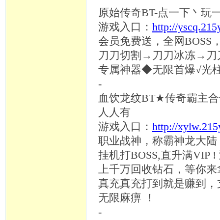
原始传奇
BT-点一下丶玩
游戏入口：
http://yscq.21
会员免费送，全网
BOS
刀刀切割
→刀刀冰冻→刀
专属神器
◆无限首爆√光
-
血饮龙纹
BT★传奇霸主合
人人有
游戏入口：
http://xylw.21
职业战神，称霸神龙大陆
挂机打
BOSS,直升满VI
上千万回收钻石，等你来
真充真充打到就是赚到，
无限麻痹 ！
-