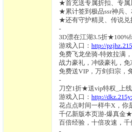
★首充送专属折扣、专属
★累计签到极品ssr神兵、
★还有守护精灵、传说兑
-
3D漂在江湖3.5折★100
游戏入口：
http://pzjhz.21
免费飞龙坐骑
-特效拉满
战力豪礼，冲级豪礼，免
免费送
VIP，万剑归宗，
-
刀空
1折★送vip特权_上
游戏入口：
http://dkz.215
花点点时间一样牛
X，你
千亿新版本页游
-爆真金
百倍经验，十倍攻速，千
-