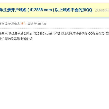
注册开户域名 ( tl12886.com ) 以上域名不会的加QQ
[复制链接]
序阅读
使用道具
楼主
发表于: 06-06
户. 腾龙开户域名网址 {tl12886.com} [小写] 以上域名不会作的加 QQ加支付宝 
044 } 玩的联系我 非诚勿扰