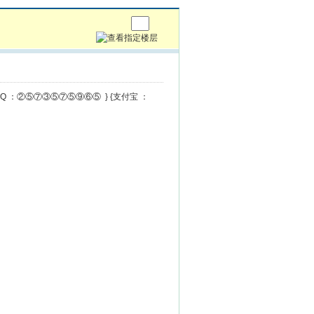
{QQ ：②⑤⑦③⑤⑦⑤⑨⑥⑤ } {支付宝 ：