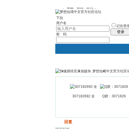
图酷
群组
银行
下拉
用户名
记住登
登录
密 码
梦想仙境中文官方社区
银行
群组聚合
我的空间
307182692 全
Q群：3071826
发帖
回复