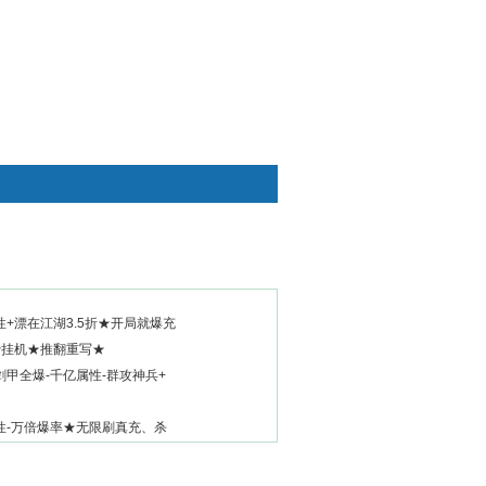
快捷通道
+漂在江湖3.5折★开局就爆充
费挂机★推翻重写★
甲全爆-千亿属性-群攻神兵+
性-万倍爆率★无限刷真充、杀