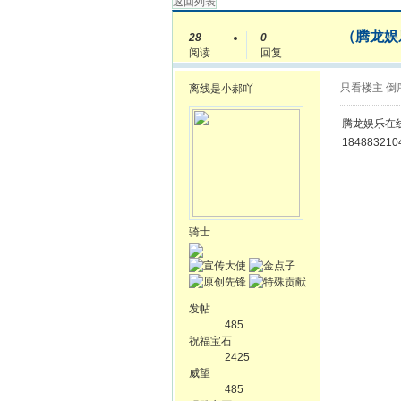
返回列表
（腾龙娱乐
28
0
阅读
回复
只看楼主
倒
离线
是小郝吖
腾龙娱乐在线开
18488321
骑士
发帖
485
祝福宝石
2425
威望
485