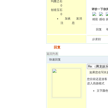
玛雅之石
0
评价一下你
创造宝石
0
加关
发消
精彩
感动
注
息
回复
分享到
发帖
回复
返回列表
快速回复
如果您在写长
您目前还是游客
进入高级模式
文字颜