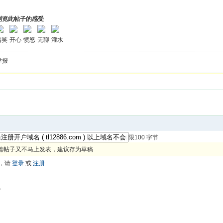
浏览此帖子的感受
搞笑
开心
愤怒
无聊
灌水
举报
限100 字节
篇帖子又不马上发表，建议存为草稿
，请
登录
或
注册
色