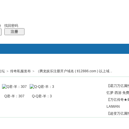
找回密码
录
注册
论坛
>
传奇私服发布
>
（腾龙娱乐注册开户域名 ( tl12886.com ) 以上域 ..
搜索
帖子
热搜：
结婚
母婴
phpwind
【霸刀万亿属性
忆梦·西游 免
Q君-羊：307
Q-Q君-羊：3
【万亿传奇★剑
LAIWAN
【超变万亿属