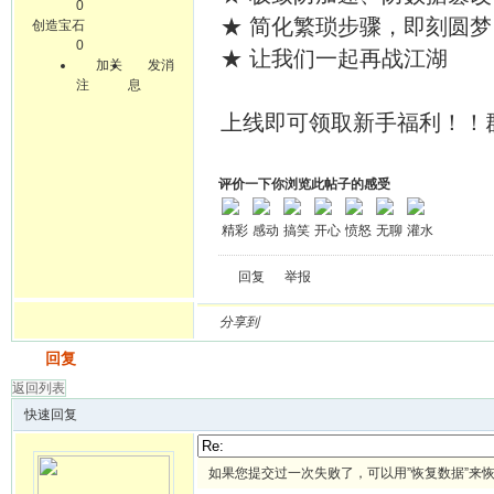
0
★ 简化繁琐步骤，即刻圆
创造宝石
0
★ 让我们一起再战江湖
加关
发消
注
息
上线即可领取新手福利！！群: 
评价一下你浏览此帖子的感受
精彩
感动
搞笑
开心
愤怒
无聊
灌水
回复
举报
分享到
发帖
回复
返回列表
快速回复
如果您提交过一次失败了，可以用”恢复数据”来