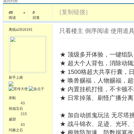
返回列表
[复制链接]
45
0
阅读
回复
离线
a2816191
只看楼主
倒序阅读
使用道
★ 顶级多开体验，一键组
★ 超大个人背包，消除动
★ 1500格超大共享行囊
新手上路
★ 唤兽赐福，人物赐福，
★ 内置挂机打怪，不卡顿
★ 日常掉落、刷怪广播分
发帖
43
祝福宝石
215
★ 加自动抓鬼玩法 无尽塔
威望
★ 战斗锦衣、足迹、光环
43
玛雅之石
★ 极致防加速、防数据篡