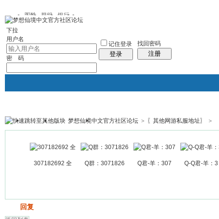
图酷
群组
银行
下拉
用户名
找回密码
记住登录
注册
登录
密 码
梦想仙境中文官方社区论坛
>
〖其他网游私服地址〗
>
银行
群组聚合
我的空间
帖子
307182692 全
Q群：3071826
Q君-羊：307
Q-Q君-羊：3
发帖
回复