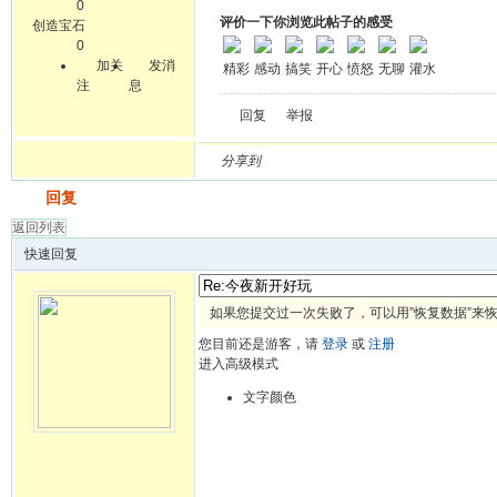
0
评价一下你浏览此帖子的感受
创造宝石
0
加关
发消
精彩
感动
搞笑
开心
愤怒
无聊
灌水
注
息
回复
举报
分享到
发帖
回复
返回列表
快速回复
如果您提交过一次失败了，可以用”恢复数据”来
您目前还是游客，请
登录
或
注册
进入高级模式
文字颜色