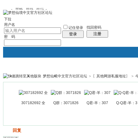
图酷
群组
银行
下拉
用户名
找回密码
记住登录
注册
登录
密 码
梦想仙境中文官方社区论坛
>
〖其他网游私服地址〗
>
银行
群组聚合
我的空间
帖子
307182692 全
Q群：3071826
Q君-羊：307
Q-Q君-羊：3
发帖
回复