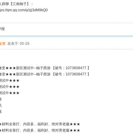
入群聊【江南柚子】：
qm.qq.com/q/zjj3dM9kQ0
举报
板凳
发表于: 05-29
变★★★新区测试中--柚子西游 【裙号：1073608477 】
变★★★新区测试中--柚子西游 【裙号：1073608477 】
测试中★★★
测试中★★★
测试中★★★
派
机
落
★材料全靠打、内容多、福利好、绝对养老服★★★
★材料全靠打、内容多、福利好、绝对养老服★★★