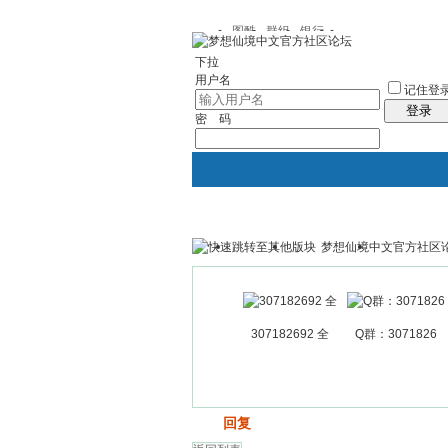
图酷
群组
银行
下拉
用户名
记住登
登录
密 码
梦想仙境中文官方社区
银行
群组聚合
我的空间
307182692 全
Q群：3071826
发帖
回复