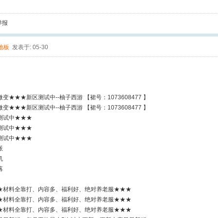
举报
地板
发表于: 05-30
变★★★新区测试中--柚子西游 【裙号：1073608477 】
变★★★新区测试中--柚子西游 【裙号：1073608477 】
测试中★★★
测试中★★★
测试中★★★
派
机
落
★材料全靠打、内容多、福利好、绝对养老服★★★
★材料全靠打、内容多、福利好、绝对养老服★★★
★材料全靠打、内容多、福利好、绝对养老服★★★