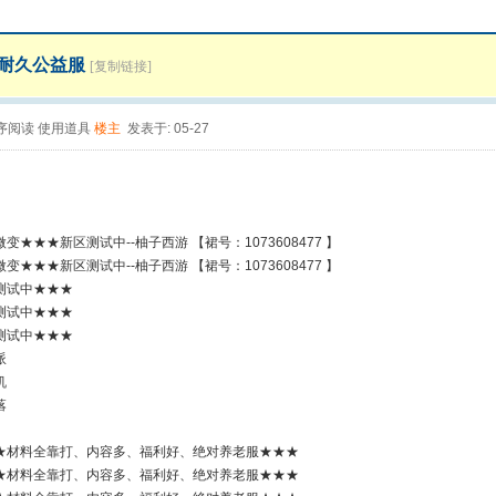
耐久公益服
[复制链接]
序阅读
使用道具
楼主
发表于: 05-27
变★★★新区测试中--柚子西游 【裙号：1073608477 】
变★★★新区测试中--柚子西游 【裙号：1073608477 】
测试中★★★
测试中★★★
测试中★★★
派
机
落
★材料全靠打、内容多、福利好、绝对养老服★★★
★材料全靠打、内容多、福利好、绝对养老服★★★