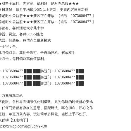
★材料全靠打、内容多、福利好、绝对养老服★★★
日日新鲜、每月平均最少5次以上更新、更新内容日日新鲜
老耐久公益服★★★新区正在开放--【裙号：1073608477 】
老耐久公益服★★★新区正在开放--【裙号：1073608477 】
部都有、各种活动大小几十种
神器、灵宝、各种BOSS挑战
武器、转装备、称谓齐全最新模式
一个字：全。
礼包领取后、其他全靠打、全自动挂机、解放双手
金月卡，每日领取高价值福利。
073608477 ███ ███传送门：1073608477 ███
073608477 ███ ███传送门：1073608477 ███
073608477 ███ ███传送门：1073608477 ███
、万兆游戏网站
不伤眼、各种界面细节优化到极致、只为你玩的时候舒心安逸
、任何门派都有存在的意思、搭配玩法、呕心沥血、匠心之作
更新、年更万条内容、玩法简单多样化、轻松上手不伤肝。
入群聊【江南柚子】：
qm.qq.com/q/zjj3dM9kQ0