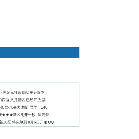
快捷通道
暗黑纪元独家奉献 单开版本 I
西游 八月新区 已经开放 福
-长歌·未央大改版 君羊：140
变★★★新区刚开一秒--星云梦
10区 特色单刷 8月6日开服 QQ