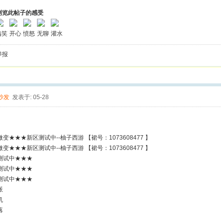
浏览此帖子的感受
搞笑
开心
愤怒
无聊
灌水
举报
沙发
发表于: 05-28
变★★★新区测试中--柚子西游 【裙号：1073608477 】
变★★★新区测试中--柚子西游 【裙号：1073608477 】
测试中★★★
测试中★★★
测试中★★★
派
机
落