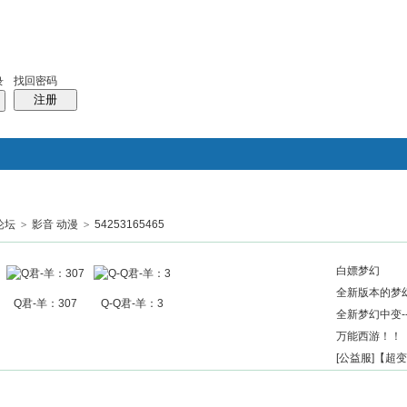
找回密码
录
注册
论坛
>
影音 动漫
>
54253165465
搜索
帖子
热搜：
结婚
母婴
phpwind
白嫖梦幻
全新版本的梦幻
Q君-羊：307
Q-Q君-羊：3
全新梦幻中变--
万能西游！！
[公益服]【超