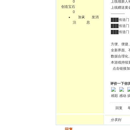
0
上线领新人
创造宝石
上线赠送黄
0
------------
加关
发消
███传送门：
注
息
███传送门：
███传送门：
方便、便捷
全新界面、
数据合理化
本游戏持续
点击链接加
评价一下你
精彩
感动
回复
分享到
发帖
回复