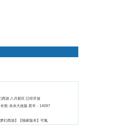
快捷通道
西游 八月新区 已经开放
长歌·未央大改版 君羊：14097
变梦幻西游】【独家版本】可氪