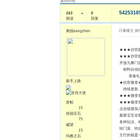
返回列表
5425316
163
0
阅读
回复
只看楼主
倒
离线
kangzhen
★★★仿官微
★★★仿官微
开放九黎门
材料自动
装备礼
新手上路
★仿官微变
持续更新、
★★★微变养
发帖
★★★微变养
15
点击链接加
祝福宝石
最新宝宝全
75
各种玩法、
威望
转门派、转
15
主打的就是
玛雅之石