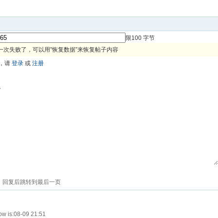
限100 字节
一次失败了，可以用”恢复数据”来恢复帖子内容
，请
登录
或
注册
色
回复后跳转到最后一页
w is:08-09 21:51