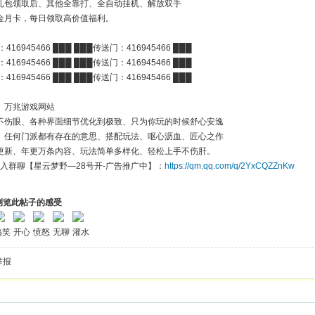
礼包领取后、其他全靠打、全自动挂机、解放双手
金月卡，每日领取高价值福利。
416945466 ███ ███传送门：416945466 ███
416945466 ███ ███传送门：416945466 ███
416945466 ███ ███传送门：416945466 ███
、万兆游戏网站
不伤眼、各种界面细节优化到极致、只为你玩的时候舒心安逸
、任何门派都有存在的意思、搭配玩法、呕心沥血、匠心之作
更新、年更万条内容、玩法简单多样化、轻松上手不伤肝。
入群聊【星云梦野—28号开-广告推广中】：
https://qm.qq.com/q/2YxCQZZnKw
浏览此帖子的感受
搞笑
开心
愤怒
无聊
灌水
举报