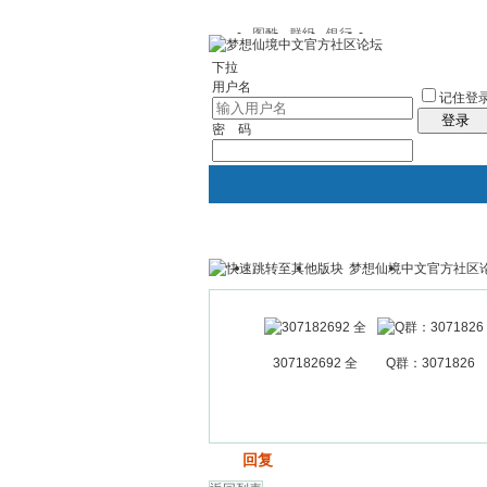
图酷
群组
银行
下拉
用户名
记住登
登录
密 码
梦想仙境中文官方社区
银行
群组聚合
我的空间
307182692 全
Q群：3071826
发帖
回复