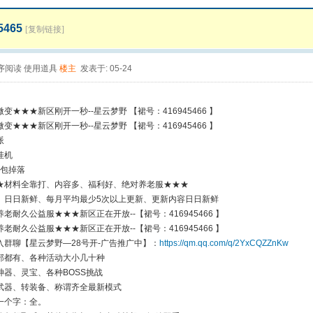
5465
[复制链接]
序阅读
使用道具
楼主
发表于: 05-24
变★★★新区刚开一秒--星云梦野 【裙号：416945466 】
变★★★新区刚开一秒--星云梦野 【裙号：416945466 】
派
挂机
包掉落
★材料全靠打、内容多、福利好、绝对养老服★★★
日日新鲜、每月平均最少5次以上更新、更新内容日日新鲜
老耐久公益服★★★新区正在开放--【裙号：416945466 】
老耐久公益服★★★新区正在开放--【裙号：416945466 】
入群聊【星云梦野—28号开-广告推广中】：
https://qm.qq.com/q/2YxCQZZnKw
部都有、各种活动大小几十种
神器、灵宝、各种BOSS挑战
武器、转装备、称谓齐全最新模式
一个字：全。