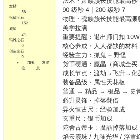
法术・萧族族长技能最高秒 7，
发帖
90 级秒 4｜200 级秒 7
56
祝福宝石
物理・魂族族长技能最高溅射
152
美学拉满
威望
24
重要提醒：退出师门扣 10
玛雅之石
核心养成・人人都缺的材料
0
创造宝石
经验主力：抓鬼 + 野怪
0
加关
发消
货币硬通：魔晶（商城全买 
注
息
成长节点：渡劫→飞升→化
装备品级・属性天花板
普通 → 精品 → 极品 →
必升灵饰・掉落翻倍
异火恒古尺：经验加成
玄重尺：银币加成
陀舍古帝玉：魔晶掉落加成
焰云霞珠 / 九曜光华 / 浮