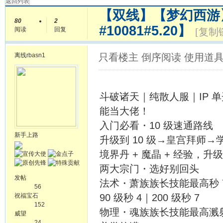
返回列表
【双线】【梦幻西游
80
2
#10081#5.20】
阅读
回复
[复制
离线
rbasn1
只看楼主
倒序阅读
使用道
斗破诸天｜纯散人服｜IP 单
能当大佬！
入门必看・10 级速通路线
新手上路
升级到 10 级→皇宫拜师
境界丹 + 魔晶 + 经验，
两大宗门・选好别回头
发帖
法术・萧族族长技能最高秒 7，
56
祝福宝石
90 级秒 4｜200 级秒 7
152
物理・魂族族长技能最高溅射
威望
24