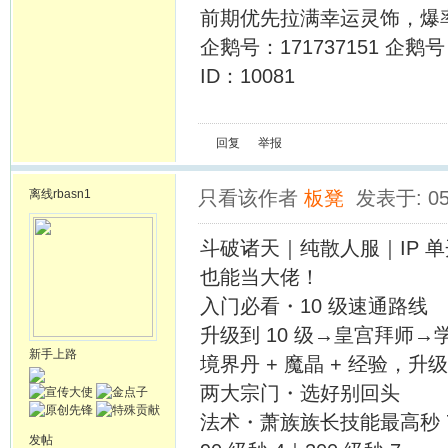
前期优先拉满幸运灵饰，爆
企鹅号：171737151 企鹅号：
ID：10081
回复
举报
离线
rbasn1
只看该作者
板凳
发表于: 05
斗破诸天｜纯散人服｜IP 单
也能当大佬！
入门必看・10 级速通路线
升级到 10 级→皇宫拜师
新手上路
境界丹 + 魔晶 + 经验，
两大宗门・选好别回头
法术・萧族族长技能最高秒 7，
发帖