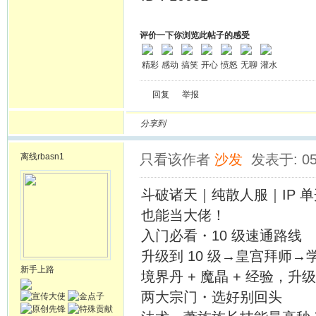
评价一下你浏览此帖子的感受
精彩
感动
搞笑
开心
愤怒
无聊
灌水
回复
举报
分享到
离线
rbasn1
只看该作者
沙发
发表于: 05
斗破诸天｜纯散人服｜IP 单
也能当大佬！
入门必看・10 级速通路线
升级到 10 级→皇宫拜师
新手上路
境界丹 + 魔晶 + 经验，
两大宗门・选好别回头