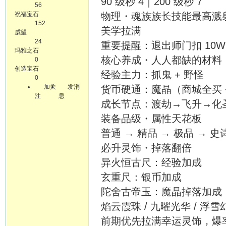
90 级秒 4｜200 级秒 7
56
祝福宝石
物理・魂族族长技能最高溅射
152
美学拉满
威望
24
重要提醒：退出师门扣 10
玛雅之石
核心养成・人人都缺的材料
0
创造宝石
经验主力：抓鬼 + 野怪
0
加关
发消
货币硬通：魔晶（商城全买 
注
息
成长节点：渡劫→飞升→化
装备品级・属性天花板
普通 → 精品 → 极品 →
必升灵饰・掉落翻倍
异火恒古尺：经验加成
玄重尺：银币加成
陀舍古帝玉：魔晶掉落加成
焰云霞珠 / 九曜光华 / 浮
前期优先拉满幸运灵饰，爆