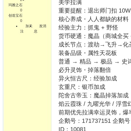
美学拉满
玛雅之石
重要提醒：退出师门扣 10
0
创造宝石
核心养成・人人都缺的材料
0
加关
发消
经验主力：抓鬼 + 野怪
注
息
货币硬通：魔晶（商城全买 
成长节点：渡劫→飞升→化
装备品级・属性天花板
普通 → 精品 → 极品 →
必升灵饰・掉落翻倍
异火恒古尺：经验加成
玄重尺：银币加成
陀舍古帝玉：魔晶掉落加成
焰云霞珠 / 九曜光华 / 浮
前期优先拉满幸运灵饰，爆
企鹅号：171737151 企鹅号：
ID：10081