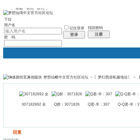
图酷
群组
银行
下拉
用户名
找回密码
记住登录
注册
登录
密 码
梦想仙境中文官方社区论坛
>
〖梦幻西游私服地址〗
>
银行
群组聚合
我的空间
帖子
307182692 全
Q群：3071826
Q君-羊：307
Q-Q君-羊：3
发帖
回复