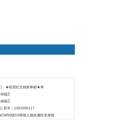
快捷通道
幻，★暗黑纪元独家奉献★单
速单刷版】
速单刷版】
 君羊：1083589117
OW90级5X熊猫人随机属性变身翅