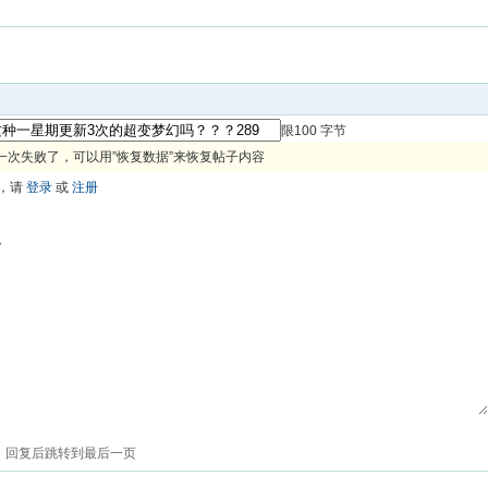
限100 字节
一次失败了，可以用”恢复数据”来恢复帖子内容
，请
登录
或
注册
色
回复后跳转到最后一页