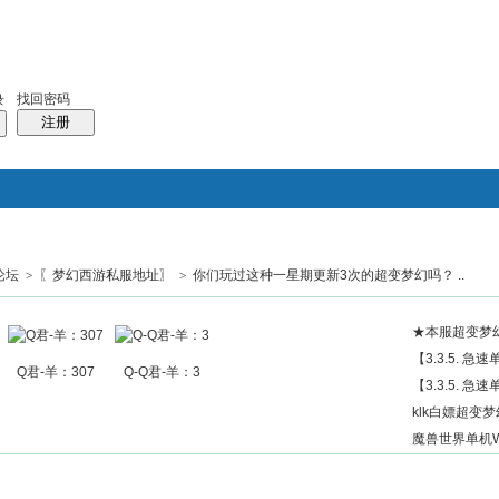
找回密码
录
注册
论坛
>
〖梦幻西游私服地址〗
>
你们玩过这种一星期更新3次的超变梦幻吗？ ..
搜索
帖子
热搜：
结婚
母婴
phpwind
★本服超变梦
【3.3.5. 急
Q君-羊：307
Q-Q君-羊：3
【3.3.5. 急
klk白嫖超变梦幻
魔兽世界单机W