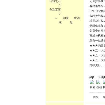
玛雅之石
刀刀掉落属
0
各种倍率光
创造宝石
DNF强化模
0
各种挑战模
加关
发消
转世成长模
注
息
无限倍率加
免费全自动
离线挂机模
总有一款适
★★★内容
★★五一大
★★五一大
★★五一大
持续更新、
评价一下你
精彩
感动
回复