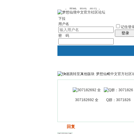
图酷
群组
银行
下拉
用户名
记住登
登录
密 码
梦想仙境中文官方社区
银行
群组聚合
我的空间
307182692 全
Q群：3071826
发帖
回复