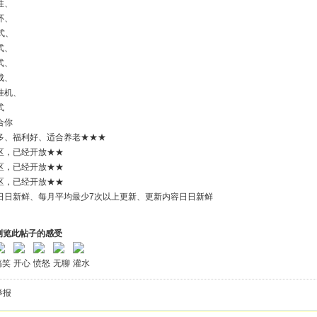
性、
环、
式、
式、
式、
成、
挂机、
式
合你
多、福利好、适合养老★★★
区，已经开放★★
区，已经开放★★
区，已经开放★★
日日新鲜、每月平均最少7次以上更新、更新内容日日新鲜
浏览此帖子的感受
搞笑
开心
愤怒
无聊
灌水
举报