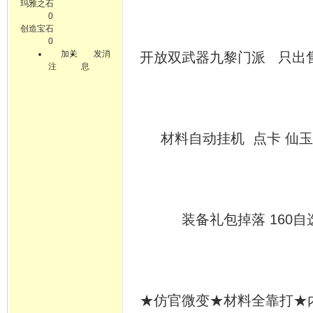
玛雅之石
0
创造宝石
0
加关
发消
开放双武器九黎门派 只出售
注
息
材料自动挂机 点卡 仙玉可
装备礼包掉落 160自选
★仿官微变★材料全靠打★