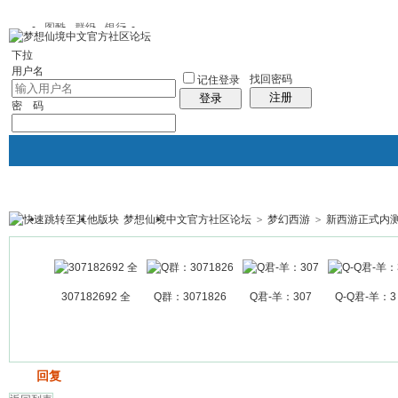
图酷
群组
银行
下拉
用户名
找回密码
记住登录
注册
登录
密 码
梦想仙境中文官方社区论坛
>
梦幻西游
>
新西游正式内
银行
群组聚合
我的空间
帖子
307182692 全
Q群：3071826
Q君-羊：307
Q-Q君-羊：3
发帖
回复