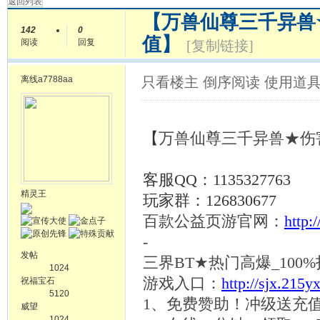
返回列表
【万兽仙尊三千异兽
142
0
值】
阅读
回复
[复制链接]
离线
a7788aa
只看楼主
倒序阅读
使用道
【
万兽仙尊三千异兽
★伤
客服
QQ：1135327763
精灵王
玩家群：
126830677
百款公益页游官网：
http:
-
发帖
三界
BT★热门高爆_100
1024
游戏入口：
http://sjx.215y
祝福宝石
5120
1、免费赞助！冲级送充值
威望
1024