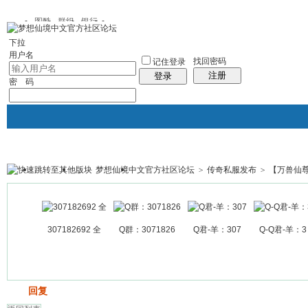
图酷
群组
银行
下拉
用户名
找回密码
记住登录
注册
登录
密 码
梦想仙境中文官方社区论坛
>
传奇私服发布
>
【万兽仙尊
银行
群组聚合
我的空间
帖子
307182692 全
Q群：3071826
Q君-羊：307
Q-Q君-羊：3
发帖
回复