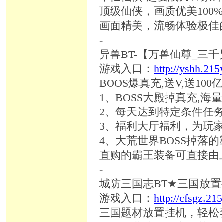
顶级仙侠，画质优美
100
画面精美，流畅体验极佳
-
异兽
BT-【万兽仙尊_三
游戏入口：
http://yshh.21
BOOS爆真充,送V,送10
1、BOSS大殿掉真充,海
2、每天达到特定条件任
3、福利大厅福利，为玩
4、大荒世界BOSS掉
直购的霸王装备可直接由
-
城防三国志
BT★三国放
游戏入口：
http://cfsgz.21
三国题材放置挂机，轻松