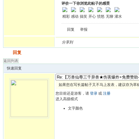
评价一下你浏览此帖子的感受
精彩
感动
搞笑
开心
愤怒
无聊
灌水
回复
举报
分享到
发帖
回复
返回列表
快速回复
如果您在写长篇帖子又不马上发表，建议存为草
您目前还是游客，请
登录
或
注册
进入高级模式
文字颜色