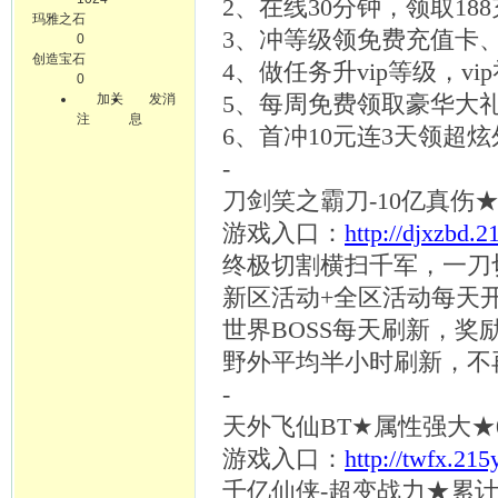
2、在线30分钟，领取18
玛雅之石
3、冲等级领免费充值卡
0
创造宝石
4、做任务升vip等级，vi
0
加关
发消
5、每周免费领取豪华大
注
息
6、首冲10元连3天领超
-
刀剑笑之霸刀
-10亿真
游戏入口：
http://djxzbd.
终极切割横扫千军，一刀
新区活动
+全区活动每天
世界
BOSS每天刷新，奖
野外平均半小时刷新，不
-
天外飞仙
BT★属性强大★
游戏入口：
http://twfx.21
千亿仙侠
-超变战力★累