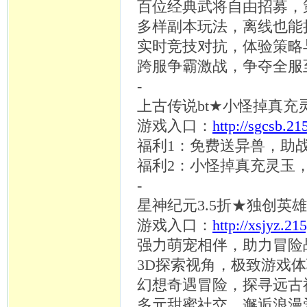
百位经典武将自由招募，
多样副本玩法，离线也能
实时竞技对抗，体验策略
跨服争霸激战，争夺全服
-
上古传说
bt★小怪掉真
游戏入口：
http://sgcsb.2
福利
1：免费送异兽，助
福利
2：小怪掉真充灵玉
-
星神纪元
3.5折★独创英
游戏入口：
http://xsjyz.21
强力萌宠相伴，助力冒险
3D探索视角，极致游戏
幻想奇遇冒险，探寻远古
多元甜蜜社交，邂逅浪漫