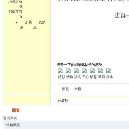
玛雅之石
0
创造宝石
进群-推广人暗号 
0
加关
发消
注
息
评价一下你浏览此帖子的感受
精彩
感动
搞笑
开心
愤怒
无聊
灌水
回复
举报
分享到
发帖
回复
返回列表
快速回复