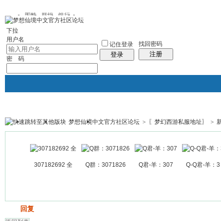
图酷
群组
银行
下拉
用户名
找回密码
记住登录
注册
登录
密 码
梦想仙境中文官方社区论坛
>
〖梦幻西游私服地址〗
>
银行
群组聚合
我的空间
帖子
307182692 全
Q群：3071826
Q君-羊：307
Q-Q君-羊：3
发帖
回复