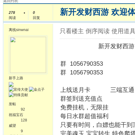
返回列表
新开发财西游 欢迎体
278
0
阅读
回复
离线
sinwnai
只看楼主
倒序阅读
使用道
新开发财西游 欢
群 1056790353
群 1056790353
新手上路
上线送月卡 三端互通
群签到送充值点
发帖
免费挂机，无限挂
92
祝福宝石
每日水群超值福利
128
只要有时间，白嫖也能干到
威望
9
完美魂玉 宝宝转生 特色爬