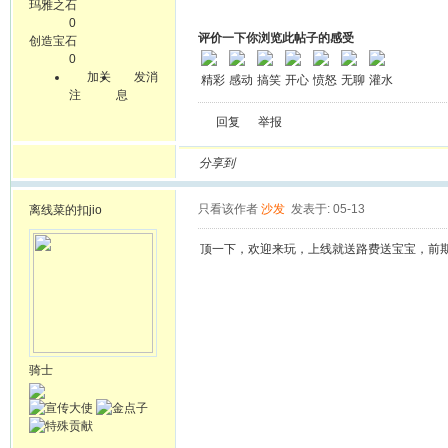
玛雅之石
0
评价一下你浏览此帖子的感受
创造宝石
0
加关
发消
精彩
感动
搞笑
开心
愤怒
无聊
灌水
注
息
回复
举报
分享到
只看该作者
沙发
发表于: 05-13
离线
菜的扣jio
顶一下，欢迎来玩，上线就送路费送宝宝，前
骑士