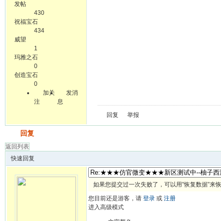
发帖
430
祝福宝石
434
威望
1
玛雅之石
0
创造宝石
0
加关
发消
注
息
回复
举报
发帖
回复
返回列表
快速回复
如果您提交过一次失败了，可以用”恢复数据”来
您目前还是游客，请
登录
或
注册
进入高级模式