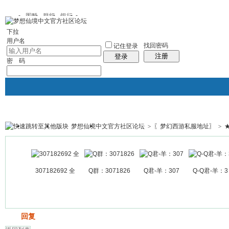
图酷
群组
银行
下拉
用户名
找回密码
记住登录
注册
登录
密 码
梦想仙境中文官方社区论坛
>
〖梦幻西游私服地址〗
>
银行
群组聚合
我的空间
帖子
307182692 全
Q群：3071826
Q君-羊：307
Q-Q君-羊：3
发帖
回复