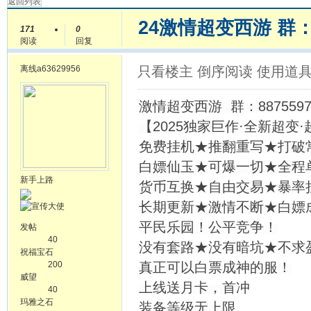
返回列表
24激情超变西游 群：8
171
0
阅读
回复
离线
a63629956
只看楼主
倒序阅读
使用道
激情超变西游 群：8875597
【2025独家巨作·全新超变
免费挂机★推翻重写★打破
白嫖仙玉★可爆一切★全程
新手上路
货币互换★自由交易★暴率
长期更新★激情不断★白嫖
平民乐园！公平竞争！
发帖
40
没有套路★没有暗坑★不求
祝福宝石
200
真正可以白票成神的服！
威望
上线送月卡，首冲
40
玛雅之石
装备等级无上限