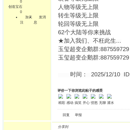
0
人物等级无上限
创造宝石
0
转生等级无上限
加关
发消
注
息
轮回等级无上限
62个大陆等你来挑战
★加入我们、不枉此生...
玉玺超变企鹅群:887559729
玉玺超变企鹅群:887559729
时间： 2025/12/10 ID:
评价一下你浏览此帖子的感受
精彩
感动
搞笑
开心
愤怒
无聊
灌水
回复
举报
分享到