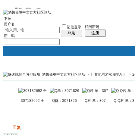
图酷
群组
银行
下拉
用户名
找回密码
记住登录
注册
登录
密 码
梦想仙境中文官方社区论坛
>
〖其他网游私服地址〗
>
2
银行
群组聚合
我的空间
帖子
307182692 全
Q群：3071826
Q君-羊：307
Q-Q君-羊：3
发帖
回复