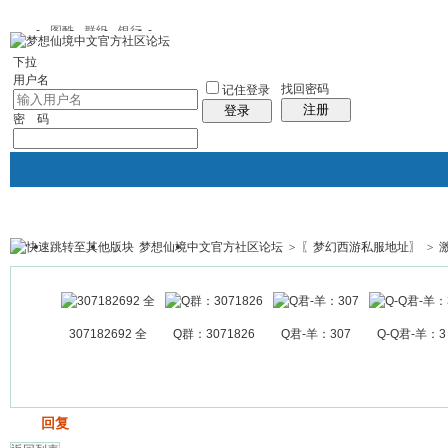
图酷
群组
银行
下拉
用户名
找回密码
记住登录
注册
登录
密 码
梦想仙境中文官方社区论坛
>
〖梦幻西游私服地址〗
>
银行
群组聚合
我的空间
帖子
307182692 全
Q群：3071826
Q君-羊：307
Q-Q君-羊：3
发帖
回复