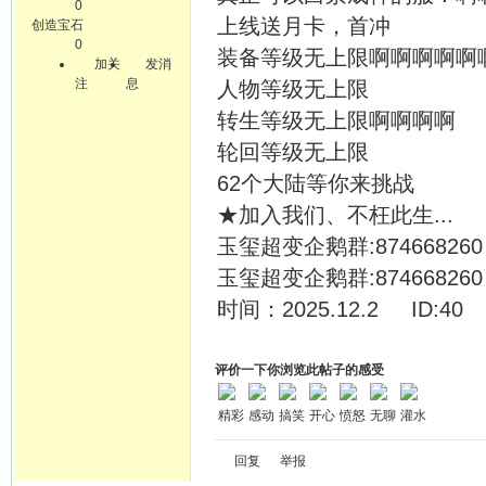
0
上线送月卡，首冲
创造宝石
0
装备等级无上限啊啊啊啊啊
加关
发消
注
息
人物等级无上限
转生等级无上限啊啊啊啊
轮回等级无上限
62个大陆等你来挑战
★加入我们、不枉此生...
玉玺超变企鹅群:874668260
玉玺超变企鹅群:874668260
时间：2025.12.2 ID:
评价一下你浏览此帖子的感受
精彩
感动
搞笑
开心
愤怒
无聊
灌水
回复
举报