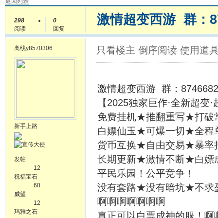
返回列表
激情超变西游 群：87
298
0
阅读
回复
离线
y8570306
只看楼主
倒序阅读
使用道
激情超变西游 群：8746682
【2025独家巨作·全新超变
免费挂机★推翻重写★打破
新手上路
白嫖仙玉★可爆一切★全程
货币互换★自由交易★暴率
长期更新★激情不断★白嫖
发帖
12
平民乐园！公平竞争！
祝福宝石
60
没有套路★没有暗坑★不求
威望
啊啊啊啊啊啊啊
12
玛雅之石
真正可以白票成神的服！啊