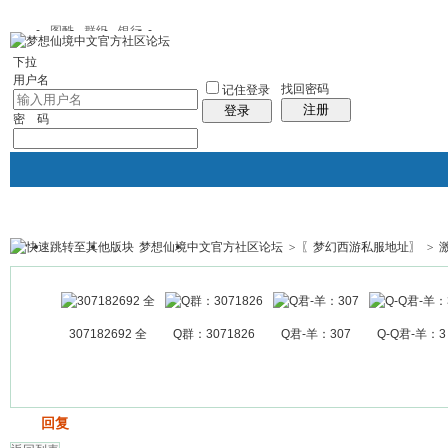
图酷
群组
银行
下拉
用户名
找回密码
记住登录
注册
登录
密 码
梦想仙境中文官方社区论坛
>
〖梦幻西游私服地址〗
>
银行
群组聚合
我的空间
帖子
307182692 全
Q群：3071826
Q君-羊：307
Q-Q君-羊：3
发帖
回复