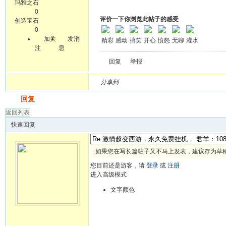
玛雅之石
0
评价一下你浏览此帖子的感受
创造宝石
0
加关
发消
精彩
感动
搞笑
开心
愤怒
无聊
灌水
注
息
回复
举报
分享到
发帖
回复
返回列表
快速回复
如果您在写长篇帖子又不马上发表，建议存为草
您目前还是游客，请
登录
或
注册
进入高级模式
文字颜色