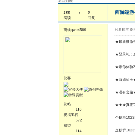
返回列表
西游端游·
188
0
阅读
回复
只看楼主
倒
离线
qwe4589
★最新微微
★登录礼：直
★带你体验
侠客
★白嫖仙玉
★没有套路
发帖
★★★真正
116
祝福宝石
企鹅群10235
572
威望
企鹅群10235
114