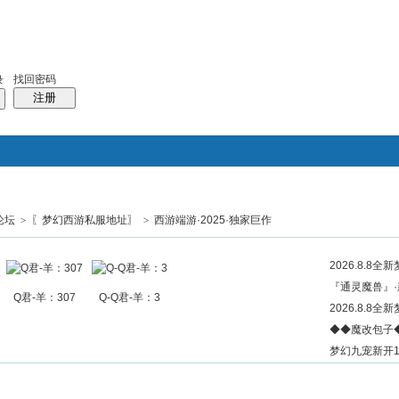
找回密码
录
注册
论坛
>
〖梦幻西游私服地址〗
>
西游端游·2025·独家巨作
搜索
帖子
热搜：
结婚
母婴
phpwind
2026.8.8
『通灵魔兽』·新
Q君-羊：307
Q-Q君-羊：3
2026.8.8
◆◆魔改包子
梦幻九宠新开1