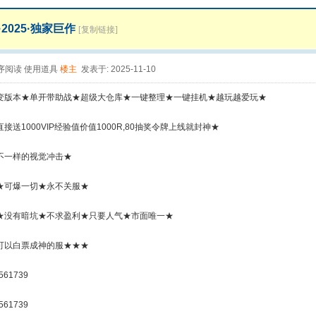
2025·独家巨作
[复制链接]
序阅读
使用道具
楼主
发表于: 2025-11-10
变版本★单开带助战★超级大仓库★一键整理★一键挂机★越玩越爱玩★
接送1000VIP经验值价值1000R,80抽奖令牌上线就封神★
不一样的视觉冲击★
★可爆一切★永不关服★
★没有暗坑★不求盈利★只要人气★市面唯一★
可以白票成神的服★★★
61739
61739