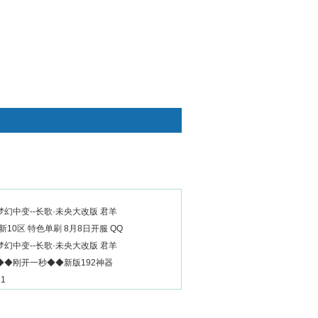
快捷通道
全新梦幻中变--长歌·未央大改版 君羊
10区 特色单刷 8月8日开服 QQ
全新梦幻中变--长歌·未央大改版 君羊
◆◆刚开一秒◆◆新版192神器
1