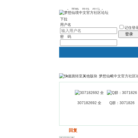
图酷
群组
银行
下拉
用户名
记住登
登录
密 码
梦想仙境中文官方社区
银行
群组聚合
我的空间
307182692 全
Q群：3071826
发帖
回复