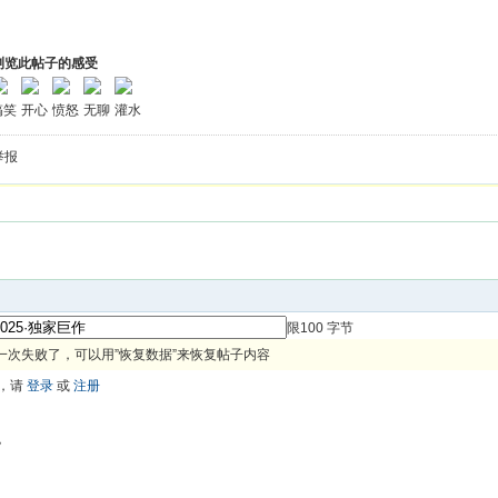
浏览此帖子的感受
搞笑
开心
愤怒
无聊
灌水
举报
限100 字节
一次失败了，可以用”恢复数据”来恢复帖子内容
，请
登录
或
注册
色