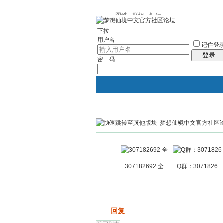
图酷
群组
银行
下拉
用户名
记住登
登录
密 码
梦想仙境中文官方社区
银行
群组聚合
我的空间
307182692 全
Q群：3071826
发帖
回复