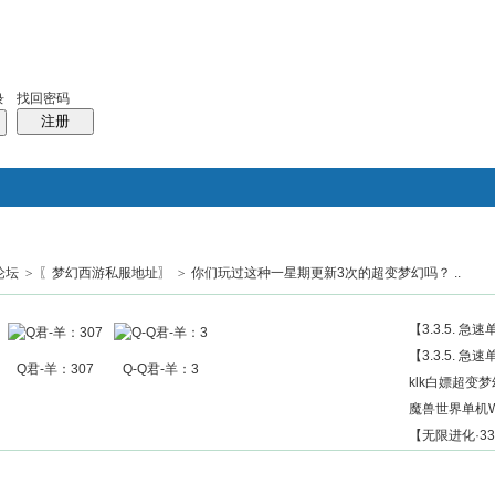
找回密码
录
注册
论坛
>
〖梦幻西游私服地址〗
>
你们玩过这种一星期更新3次的超变梦幻吗？ ..
搜索
帖子
热搜：
结婚
母婴
phpwind
【3.3.5. 急
【3.3.5. 急
Q君-羊：307
Q-Q君-羊：3
klk白嫖超变梦幻
魔兽世界单机W
【无限进化·33