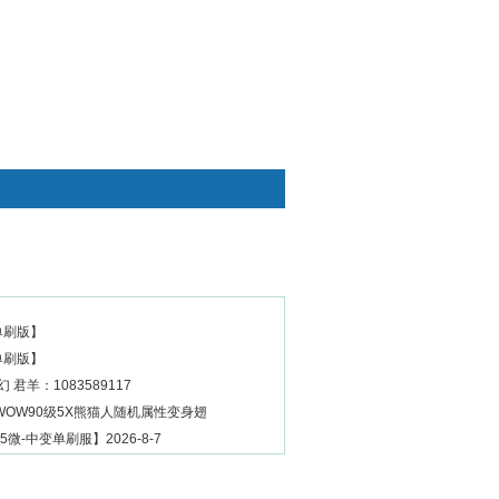
快捷通道
速单刷版】
速单刷版】
 君羊：1083589117
OW90级5X熊猫人随机属性变身翅
5微-中变单刷服】2026-8-7