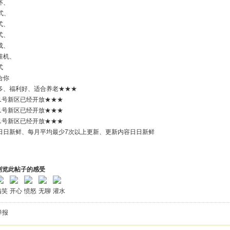
环、
式、
式、
式、
成、
挂机、
式
合你
多、福利好、适合养老★★★
月1号新区已经开放★★★
月1号新区已经开放★★★
月1号新区已经开放★★★
日日新鲜、每月平均最少7次以上更新、更新内容日日新鲜
浏览此帖子的感受
搞笑
开心
愤怒
无聊
灌水
举报