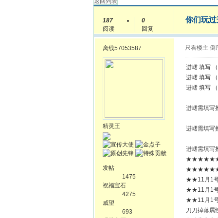
返回列表
你们玩过
187
0
阅读
回复
只看楼主
倒
离线
57053587
进峮 填写 （
进峮 填写 （
进峮 填写 （
进峮需填写推
精灵王
进峮需填写推
进峮需填写推
★★★★★★
发帖
★★★★★★
1475
★★11月
祝福宝石
★★11月
4275
★★11月
威望
刀刀掉落属
693