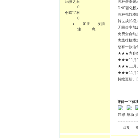
玛雅之石
各种倍率光
0
DNF强化模
创造宝石
各种挑战模
0
转世成长模
加关
发消
无限倍率加
注
息
免费全自动
离线挂机模
总有一款适
★★★内容
★★★11
★★★11
★★★11
持续更新、
评价一下你
精彩
感动
回复