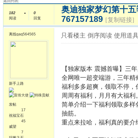
返回列表
奥迪独家梦幻第十五
182
0
767157189
阅读
回复
[复制链接]
离线
qaq564565
只看楼主
倒序阅读
使用道
【独家版本 震撼首曝】三年
全网唯一超变端游，三年精
新手上路
福利多多超爽，领取不停，
周周有福利，月月有大福利
简单介绍一下福利领取多样
发帖
17
抽筋。
祝福宝石
45
重点来拉哈，福利真的要介
威望
7
玛雅之石