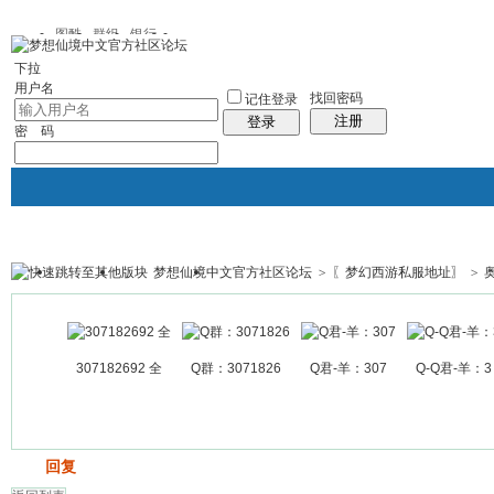
图酷
群组
银行
下拉
用户名
找回密码
记住登录
注册
登录
密 码
梦想仙境中文官方社区论坛
>
〖梦幻西游私服地址〗
>
银行
群组聚合
我的空间
帖子
307182692 全
Q群：3071826
Q君-羊：307
Q-Q君-羊：3
发帖
回复