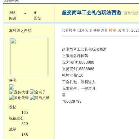
返回列表
超变简单工会礼包玩法西游
156
0
[复制链接
阅读
回复
只看楼主
倒序阅读
使用道具
楼主
发表于: 2025
离线
道之自然
超变简单工会礼包玩法西游
上限送各种掉落
无为法印",8888888
玄灵宝剑",8888888
乾坤宝鼎",10
侠客
工会礼包，源初道人
无限转生，一键道具
群
760629798
发帖
165
祝福宝石
829
威望
165