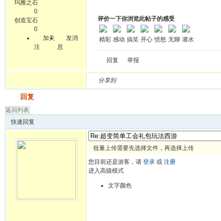
玛雅之石
0
评价一下你浏览此帖子的感受
创造宝石
0
加关
发消
精彩
感动
搞笑
开心
愤怒
无聊
灌水
注
息
回复
举报
分享到
发帖
回复
返回列表
快速回复
批量上传需要先选择文件，再选择上传
您目前还是游客，请
登录
或
注册
进入高级模式
文字颜色