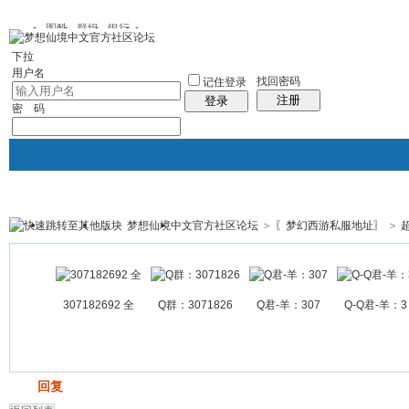
图酷
群组
银行
下拉
用户名
找回密码
记住登录
注册
登录
密 码
梦想仙境中文官方社区论坛
>
〖梦幻西游私服地址〗
>
银行
群组聚合
我的空间
帖子
307182692 全
Q群：3071826
Q君-羊：307
Q-Q君-羊：3
发帖
回复