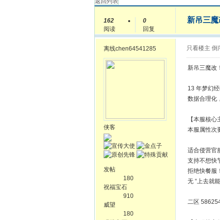
返回列表
新吊三魔
162
0
阅读
回复
只看楼主
倒
离线
chen64541285
新吊三魔改！
13 年梦
数据合理化
【本服核心
侠客
本服属性次
适合侵营官
支持不想快
发帖
拒绝快餐服
180
无 “上去就
祝福宝石
910
二区 586
威望
180