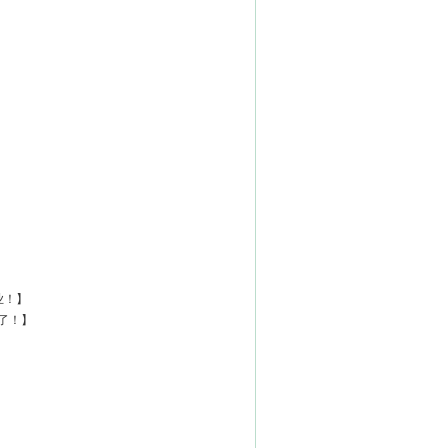
】
！】​
！】​