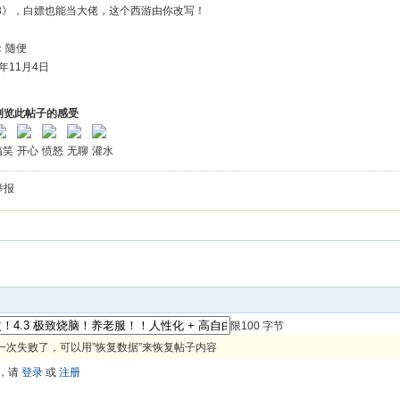
.3》，白嫖也能当大佬，这个西游由你改写！​
：随便
年11月4日
浏览此帖子的感受
搞笑
开心
愤怒
无聊
灌水
举报
限100 字节
一次失败了，可以用”恢复数据”来恢复帖子内容
，请
登录
或
注册