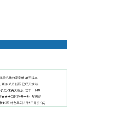
快捷通道
暗黑纪元独家奉献 单开版本 I
西游 八月新区 已经开放 福
-长歌·未央大改版 君羊：140
变★★★新区刚开一秒--星云梦
10区 特色单刷 8月6日开服 QQ