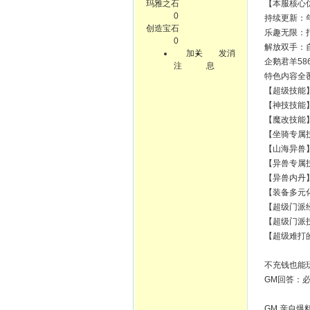
玛雅之石
【本服核心优
0
持续更新：
创造宝石
乐趣无限：
0
解放双手：
加关
发消
企鹅君羊58
注
息
特色内容全覆
【超级技能】
【神技技能】
【魔改技能】
【坐骑专属
【山海异兽】
【异兽专属
【异兽内丹】
【装备多元
【超级门派
【超级门派
【超级难打
不充钱也能玩
GM回答：
GM 亲自爆