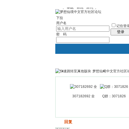
图酷
群组
银行
下拉
用户名
记住登
登录
密 码
梦想仙境中文官方社区
银行
群组聚合
我的空间
307182692 全
Q群：3071826
发帖
回复