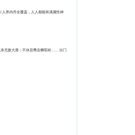
 / 人界内丹全覆盖，人人都能有满属性神
杀无敌大唐；不休息鹰击狮驼岭…… 出门