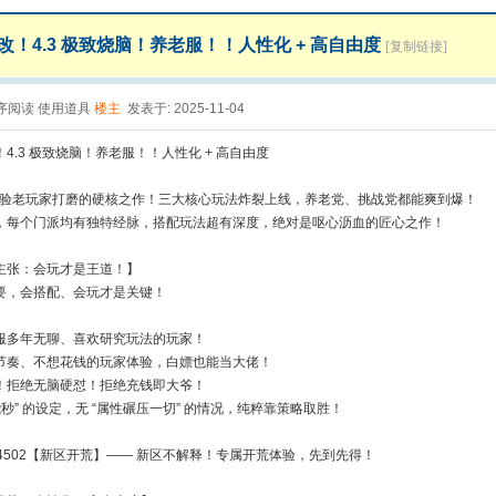
改！4.3 极致烧脑！养老服！！人性化 + 高自由度
[复制链接]
序阅读
使用道具
楼主
发表于: 2025-11-04
4.3 极致烧脑！养老服！！人性化 + 高自由度
幻经验老玩家打磨的硬核之作！三大核心玩法炸裂上线，养老党、挑战党都能爽到爆！​
，每个门派均有独特经脉，搭配玩法超有深度，绝对是呕心沥血的匠心之作！​
主张：会玩才是王道！】​
要，会搭配、会玩才是关键！​
服多年无聊、喜欢研究玩法的玩家！​
节奏、不想花钱的玩家体验，白嫖也能当大佬！​
！拒绝无脑硬怼！拒绝充钱即大爷！​
能秒” 的设定，无 “属性碾压一切” 的情况，纯粹靠策略取胜！​
254502【新区开荒】—— 新区不解释！专属开荒体验，先到先得！