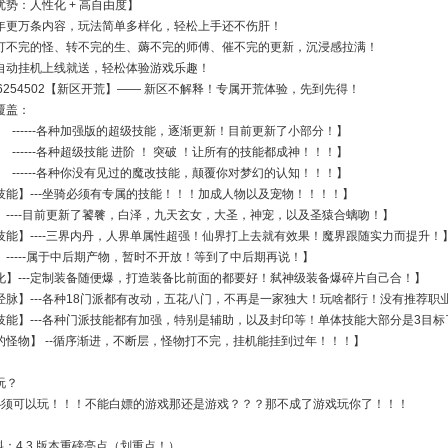
势：人性化 + 高自由度】​
年更万条内容，玩法简单多样化，轻松上手还不伤肝！​
打不完的怪、转不完的生、薅不完的师傅、催不完的更新，沉浸感拉满！​
自动挂机上线就送，轻松体验游戏乐趣！​
6254502【新区开荒】—— 新区不解释！专属开荒体验，先到先得！
盖：​
 ------各种加强版的超级技能，逐渐更新！目前更新了小部分！】​
 ------各种超级技能 进阶 ！ 突破 ！让所有的技能都成神！！！】
 ------各种你没有见过的魔改技能，颠覆你对梦幻的认知！！！】​
技能】---坐骑必须有专属的技能！！！加成人物以及宠物！！！！​】
----目前更新了饕餮，白泽，九天玄女，大圣，神宠，以及圣猿合螭吻！】​
技能】----三界内丹，人界单属性超强！仙界打上去就有效果！魔界跟随实力而提升！​
-----属于中后期产物，暂时不开放！等到了中后期再说！​】
化】---定制装备随便爆，打造装备比前面的都要好！弑神级装备爆碎片自己合！】​
经脉】---各种18门派都有改动，五花八门，不再是一家独大！玩啥都行！没有推荐职业
技能】---各种门派技能都有加强，特别是辅助，以及封印等！单体技能大部分是3目标了
的怪物】 --循序渐进，不断层，怪物打不完，挂机能挂到过年！！！​】
？​
必须可以玩！！！不能白嫖的游戏那还是游戏？？？那不成了游戏玩你了！！！​
料：4.3 版本重磅亮点（划重点！）