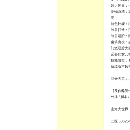
超大体量：十
宠物系统：1
宠！​
特色技能：
装备打造：
装备进阶：
坐骑魔改：
门派经脉大
必备的女儿
技能魔改：
后续版本预告
商会天堂：
【反作弊警
外挂 / 脚本
山海大世界
二区 586