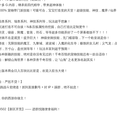
多 G 内容，继承前四代精华，带来超神体验！​
00% 宠物带门派技能！可吸可合，宝宝打造党的天堂！超级技能、神技，魔界 / 仙界
凶兽系列、瑞兽系列、神技系列等，玩法超乎想象！​
沉迷打造不可自拔！N条百炼属性待挖掘，自己打造比定制更牛！​
附灵，镶嵌，附魔，套装，符石，等等超多功能弄好了一个屏幕都放不下！！！​
坐骑不在是观赏！提升巨大！ 神级坐骑技能，无门槛获取，下一个欧皇就是你！​
整改：无限技能的魔王、九黎城、凌波城；入魔的化生寺；极致的女儿村；义气龙；点
村，方寸山，盘丝洞等等！！玩法丰富到超乎预期！​
各种新颖的技能，绝对是你没有见过的！千奇百怪的宠物技能总有一款合适你！​
：解锁山海世界！各种异兽千奇百怪，让 “山海” 之名更加名副其实！​
上版本商会日入百块比比皆是，欢迎入驻当大佬！
告：严惩不贷！】​
 / 跳战斗党绕道！抓到直接删号 + 封 IP + 踢群，绝不姑息！​
，你的西游你做主！​
254502【新区开荒】—— 进群找随便拿福利！