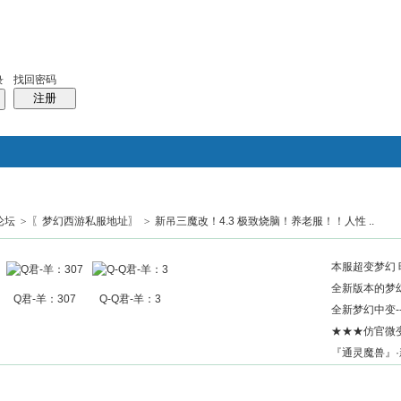
找回密码
录
注册
论坛
>
〖梦幻西游私服地址〗
>
新吊三魔改！4.3 极致烧脑！养老服！！人性 ..
搜索
帖子
热搜：
结婚
母婴
phpwind
本服超变梦幻 
全新版本的梦幻
Q君-羊：307
Q-Q君-羊：3
全新梦幻中变-
★★★仿官微
『通灵魔兽』·新