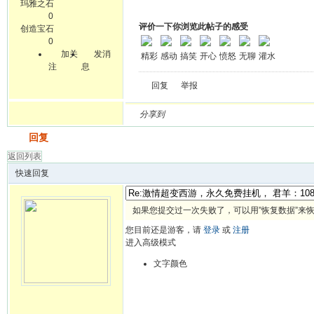
玛雅之石
0
评价一下你浏览此帖子的感受
创造宝石
0
加关
发消
精彩
感动
搞笑
开心
愤怒
无聊
灌水
注
息
回复
举报
分享到
发帖
回复
返回列表
快速回复
如果您提交过一次失败了，可以用”恢复数据”来
您目前还是游客，请
登录
或
注册
进入高级模式
文字颜色