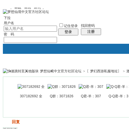
图酷
群组
银行
下拉
用户名
找回密码
记住登录
注册
登录
密 码
梦想仙境中文官方社区论坛
>
〖梦幻西游私服地址〗
>
银行
群组聚合
我的空间
帖子
307182692 全
Q群：3071826
Q君-羊：307
Q-Q君-羊：3
发帖
回复