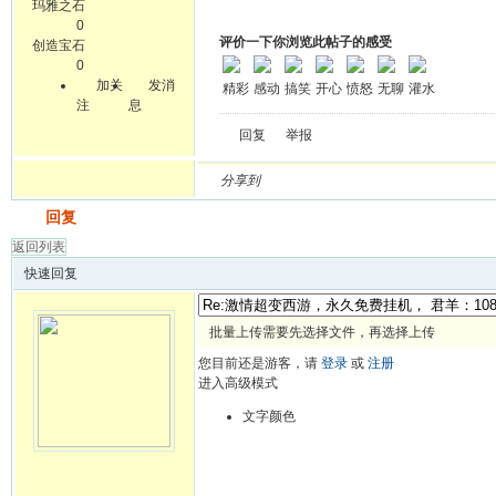
玛雅之石
0
评价一下你浏览此帖子的感受
创造宝石
0
加关
发消
精彩
感动
搞笑
开心
愤怒
无聊
灌水
注
息
回复
举报
分享到
发帖
回复
返回列表
快速回复
批量上传需要先选择文件，再选择上传
您目前还是游客，请
登录
或
注册
进入高级模式
文字颜色