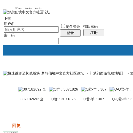
图酷
群组
银行
下拉
用户名
找回密码
记住登录
注册
登录
密 码
梦想仙境中文官方社区论坛
>
〖梦幻西游私服地址〗
>
银行
群组聚合
我的空间
帖子
307182692 全
Q群：3071826
Q君-羊：307
Q-Q君-羊：3
发帖
回复