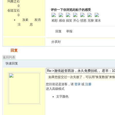
玛雅之石
0
评价一下你浏览此帖子的感受
创造宝石
0
加关
发消
精彩
感动
搞笑
开心
愤怒
无聊
灌水
注
息
回复
举报
分享到
发帖
回复
返回列表
快速回复
如果您提交过一次失败了，可以用”恢复数据”来
您目前还是游客，请
登录
或
注册
进入高级模式
文字颜色