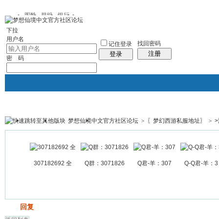
图酷
群组
银行
下拉
用户名
找回密码
记住登录
注册
登录
密 码
梦想仙境中文官方社区论坛
>
〖梦幻西游私服地址〗
>
银行
群组聚合
我的空间
帖子
307182692 全
Q群：3071826
Q君-羊：307
Q-Q君-羊：3
发帖
回复