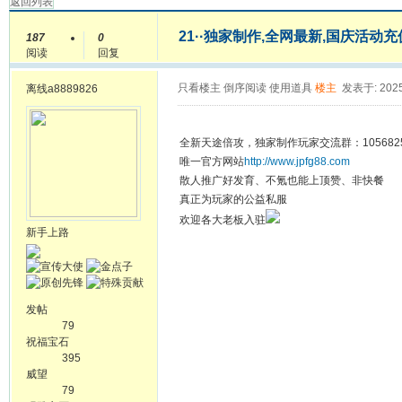
返回列表
21··独家制作,全网最新,国庆活动
187
0
阅读
回复
只看楼主
倒序阅读
使用道具
楼主
发表于: 2025
离线
a8889826
全新天途倍攻，独家制作玩家交流群：1056825
唯一官方网站
http://www.jpfg88.com
散人推广好发育、不氪也能上顶赞、非快餐
真正为玩家的公益私服
欢迎各大老板入驻
新手上路
发帖
79
祝福宝石
395
威望
79