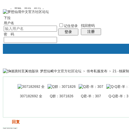
图酷
群组
银行
下拉
用户名
找回密码
记住登录
注册
登录
密 码
梦想仙境中文官方社区论坛
>
传奇私服发布
>
21··独家
银行
群组聚合
我的空间
帖子
307182692 全
Q群：3071826
Q君-羊：307
Q-Q君-羊：3
发帖
回复