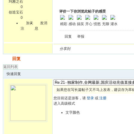
玛雅之石
0
评价一下你浏览此帖子的感受
创造宝石
0
加关
发消
精彩
感动
搞笑
开心
愤怒
无聊
灌水
注
息
回复
举报
分享到
发帖
回复
返回列表
快速回复
如果您在写长篇帖子又不马上发表，建议存为草
您目前还是游客，请
登录
或
注册
进入高级模式
文字颜色