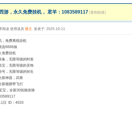
游，永久免费挂机， 君羊：1083589117
[复制链接]
序阅读
使用道具
楼主
发表于: 2025-10-11
机，免费离线挂机
送6666抽
久免费挂机
装备，无限等级的时装
法宝，无限等级的灵饰
称号，无限等级的转生
全新神器，武将
全新翅膀带飞行
宝宝，全新30技能坐骑
3589117
1日 ID：4033