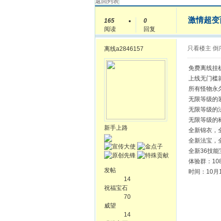
返回列表
激情超变西
165
0
阅读
回复
只看楼主
倒
离线
a2846157
免费离线挂
上线无门槛就
所有怪物永
无限等级的
无限等级的
无限等级的
新手上路
全新锦衣，
全新法宝，
全新36技能
体验群：108
发帖
时间：10月1
14
祝福宝石
70
威望
14