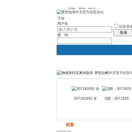
图酷
群组
银行
下拉
用户名
记住登
登录
密 码
梦想仙境中文官方社区
银行
群组聚合
我的空间
307182692 全
Q群：3071826
发帖
回复