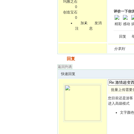
玛雅之石
0
评价一下你
创造宝石
0
加关
发消
精彩
感动
注
息
回复
分享到
发帖
回复
返回列表
快速回复
批量上传需要
您目前还是游客
进入高级模式
文字颜