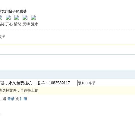
浏览此帖子的感受
搞笑
开心
愤怒
无聊
灌水
举报
限100 字节
先选择文件，再选择上传
，请
登录
或
注册
色