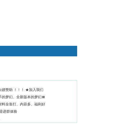
快捷通道
嫖赞助 ！！！ ★加入我们
手的梦幻、全新版本的梦幻〓
材料全靠打、内容多、福利好
欢迎进群体验
.