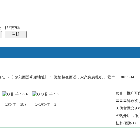
找回密码
录
注册
论坛
>
〖梦幻西游私服地址〗
>
激情超变西游，永久免费挂机， 君羊：1083589 ..
搜索
帖子
热搜：
结婚
母婴
phpwind
发言、推广可白
〓〓〓解放双
Q君-羊：307
Q-Q君-羊：3
★仿官微变★
火热开启 ，
忆梦·西游8-8..