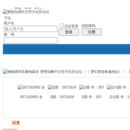
图酷
群组
银行
下拉
用户名
找回密码
记住登录
注册
登录
密 码
梦想仙境中文官方社区论坛
>
〖梦幻西游私服地址〗
>
银行
群组聚合
我的空间
帖子
307182692 全
Q群：3071826
Q君-羊：307
Q-Q君-羊：3
发帖
回复