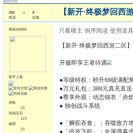
返回列表
【新开·终极梦回西游
262
0
阅读
回复
离线
zbt888
只看楼主
倒序阅读
使用道
【新开·终极梦回西游二区】（
开服即享王者待遇
新手上路
●等级特权：秒升69级满配
●万元礼包：388元真充直送
●尊享外观：动态锦衣「赤
发帖
● 独创战斗系统
23
祝福宝石
123
●「狮驼吞食」：吞噬敌方
威望
23
●「倍攻飞机」：全屏弹幕式