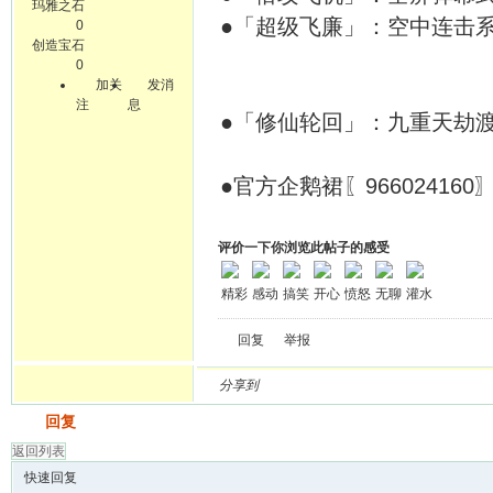
玛雅之石
●「超级飞廉」：空中连击
0
创造宝石
0
加关
发消
注
息
●「修仙轮回」：九重天劫
●官方企鹅裙〖966024160〗.
评价一下你浏览此帖子的感受
精彩
感动
搞笑
开心
愤怒
无聊
灌水
回复
举报
分享到
发帖
回复
返回列表
快速回复