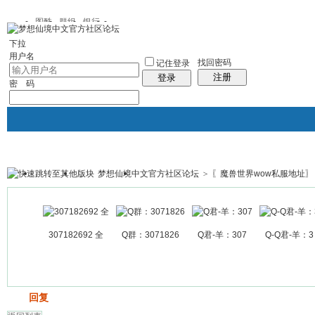
图酷
群组
银行
下拉
用户名
找回密码
记住登录
注册
登录
密 码
梦想仙境中文官方社区论坛
>
〖魔兽世界wow私服地址〗
银行
群组聚合
我的空间
帖子
307182692 全
Q群：3071826
Q君-羊：307
Q-Q君-羊：3
发帖
回复