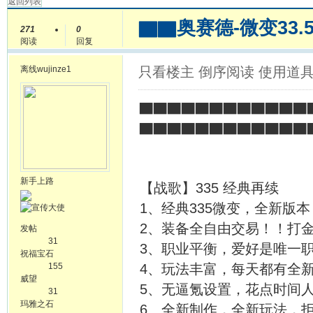
返回列表
▇▇奥赛德-微变33
271
0
阅读
回复
离线
wujinze1
只看楼主
倒序阅读
使用道
▇▇▇▇▇▇▇▇▇▇▇▇▇
▇▇▇▇▇▇▇▇▇▇▇▇
新手上路
【战歌】335 经典再续
1、经典335微变，全新版本
2、装备全自由交易！！打
发帖
31
3、职业平衡，爱好是唯一
祝福宝石
155
4、玩法丰富，每天都有全
威望
5、无逼氪设置，花点时间
31
玛雅之石
6、全新制作，全新玩法，拒