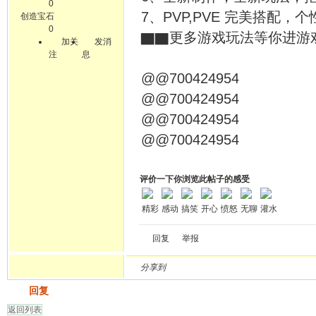
0
7、PVP,PVE 完美搭配，
创造宝石
0
▇▇更多游戏玩法等你进游
加关
发消
注
息
@@700424954
@@700424954
@@700424954
@@700424954
评价一下你浏览此帖子的感受
精彩
感动
搞笑
开心
愤怒
无聊
灌水
回复
举报
分享到
发帖
回复
返回列表