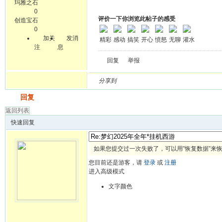
玛雅之石
0
评价一下你浏览此帖子的感受
创造宝石
0
加关
发消
精彩
感动
搞笑
开心
愤怒
无聊
灌水
注
息
回复
举报
分享到
发帖
回复
返回列表
快速回复
如果您提交过一次失败了，可以用”恢复数据”来
您目前还是游客，请
登录
或
注册
进入高级模式
文字颜色