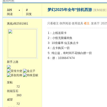
返回列表
梦幻2025年全年*挂机西游
325
0
[复制链接]
阅读
回复
只看楼主
倒序阅读
使用道具
楼主
发表于: 2025
离线
zf82591981
1：上线送双卡
2：小怪无限爆闲鱼
3: 10倍爆率 仙玉换点卡
4：点卡购买一切
5: 纯公益，有时间不花钱白嫖一切
6：群：1036647474
新手上路
发帖
72
祝福宝石
360
威望
72