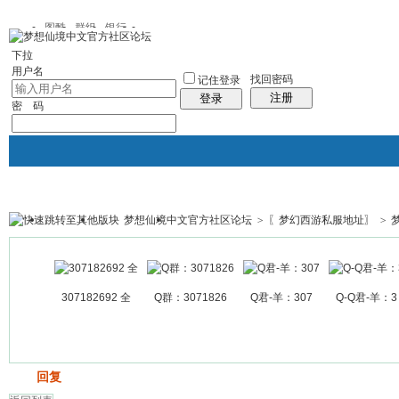
图酷
群组
银行
下拉
用户名
找回密码
记住登录
注册
登录
密 码
梦想仙境中文官方社区论坛
>
〖梦幻西游私服地址〗
>
银行
群组聚合
我的空间
帖子
307182692 全
Q群：3071826
Q君-羊：307
Q-Q君-羊：3
发帖
回复