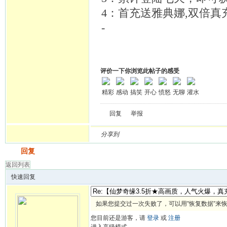
4：首充送雅典娜,双倍真
-
评价一下你浏览此帖子的感受
精彩
感动
搞笑
开心
愤怒
无聊
灌水
回复
举报
分享到
发帖
回复
返回列表
快速回复
如果您提交过一次失败了，可以用”恢复数据”来
您目前还是游客，请
登录
或
注册