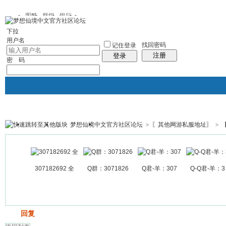
图酷
群组
银行
下拉
用户名
找回密码
记住登录
注册
登录
密 码
梦想仙境中文官方社区论坛
>
〖其他网游私服地址〗
>
银行
群组聚合
我的空间
帖子
307182692 全
Q群：3071826
Q君-羊：307
Q-Q君-羊：3
发帖
回复