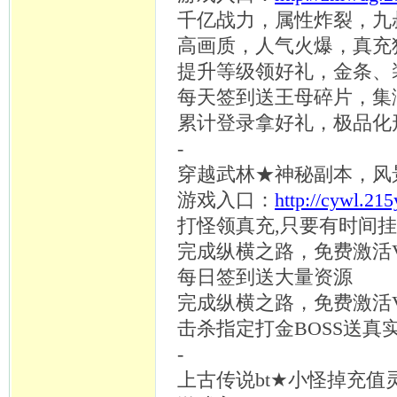
千亿战力，属性炸裂，九
高画质，人气火爆，真充
提升等级领好礼，金条、
每天签到送王母碎片，集
累计登录拿好礼，极品化
-
穿越武林
★神秘副本，风
游戏入口：
http://cywl.21
打怪领真充
,只要有时间挂
完成纵横之路，免费激活
每日签到送大量资源
完成纵横之路，免费激活
击杀指定打金
BOSS送真
-
上古传说
bt★小怪掉充