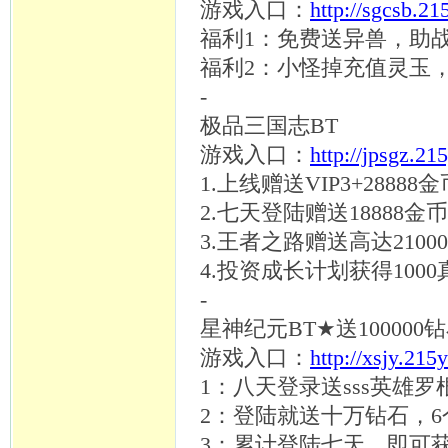
游戏入口：
http://sgcsb.2
福利
1：免费送异兽，助
福利
2：小怪掉充值灵玉
-
极品三国志
BT
游戏入口：
http://jpsgz.21
1.上线赠送VIP3+28888
2.七天登陆赠送18888
3.王者之路赠送高达210
4.投资成长计划获得100
-
星神纪元
BT★送10000
游戏入口：
http://xsjy.215
1：八天登录送sss英雄
2：登陆就送十万钻石，6个
3：累计登陆七天，即可