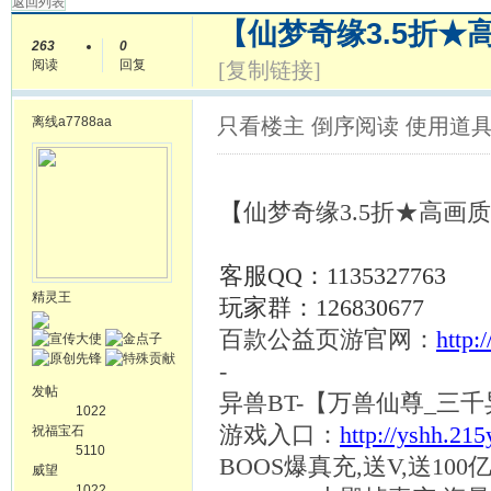
返回列表
【仙梦奇缘3.5折
263
0
阅读
回复
[复制链接]
离线
a7788aa
只看楼主
倒序阅读
使用道
【
仙梦奇缘
3.5折★高
客服
QQ：1135327763
精灵王
玩家群：
126830677
百款公益页游官网：
http:
-
发帖
异兽
BT-【万兽仙尊_三
1022
游戏入口：
http://yshh.21
祝福宝石
5110
BOOS爆真充,送V,送10
威望
1022