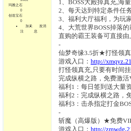
1、BOSS大殿掉真充,海
玛雅之石
2、每天达到特定条件任
0
创造宝石
3、福利大厅福利，为玩
0
加关
发消
4、大荒世界BOSS掉
注
息
直购的霸王装备可直接由
-
仙梦奇缘
3.5折★打怪领
游戏入口：
http://xmqyz.2
打怪领真充
,只要有时间挂
完成纵横之路，免费激活
福利
1：每日签到送大量
福利
2：完成纵横之路，免
福利
3：击杀指定打金BO
-
斩魔（高爆版）
★免费V
游戏入口：
http://zmwdg.