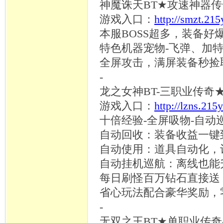
神魔诛天
BT★攻速神器
游戏入口：
http://smzt.21
本服
BOSS超多，装备
特色机器宠物
-飞弹、加
全屏攻击，满屏装备秒捡
-
龙之女神
BT-三职业传奇★
游戏入口：
http://lzns.215
十倍经验
-全屏吸物-自动
自动回收：装备收益一键
自动使用：道具自动化，
自动挂机巡航：离线也能
每日刷怪百万钻石直接送
省心玩法配合豪华奖励，
-
无双之王
BT★单职业传奇