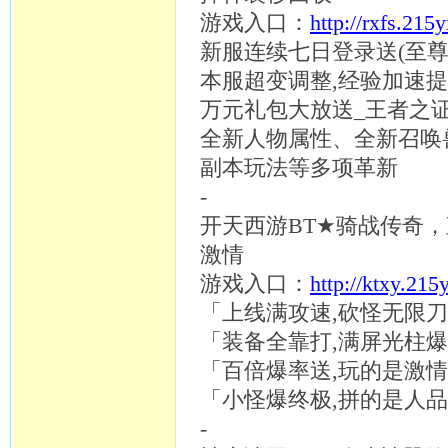
游戏入口：
http://rxfs.215
新服连续七日登录送
(至
本服超变调整
,经验加速
万元礼包大放送
_王者之
全新人物属性、全新召唤
副本玩法等多项革新
-
开天西游
BT★骑战传奇，
激情
游戏入口：
http://ktxy.215
「上线满攻速
,砍怪无限
「装备全靠打
,满屏光柱
「百倍爆率送
,玩的是激
「小怪爆终极
,拼的是人
-