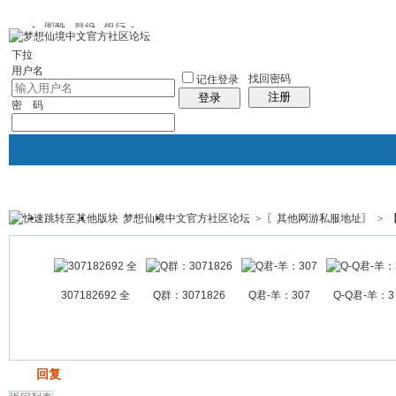
图酷
群组
银行
下拉
用户名
找回密码
记住登录
注册
登录
密 码
梦想仙境中文官方社区论坛
>
〖其他网游私服地址〗
>
银行
群组聚合
我的空间
帖子
307182692 全
Q群：3071826
Q君-羊：307
Q-Q君-羊：3
发帖
回复