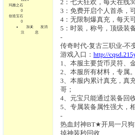
2：七天狂欢，每天在线
玛雅之石
3：免费开启个人首杀，可
0
创造宝石
4：无限制爆真充，每天可
0
加关
发消
5：时装，称号，顶级装备
注
息
-
传奇时代
-复古三职业-不变
游戏入口：
http://cqsd.21
1、本服主要货币灵符、
2、本服所有材料，专属
3、本服内累计真充，真
哥；
4、元宝只能通过装备回
5、专属装备属性强大，
-
热血封神
BT★开局一只狗首
掉神装秒回收