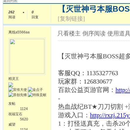
返回列表
【灭世神弓本服BO
262
0
阅读
回复
[复制链接]
离线
a5566aa
只看楼主
倒序阅读
使用道
【灭世神弓本服
BOSS
客服
QQ：1135327763
精灵王
玩家群：
126830677
百款公益页游官网：
http:
-
发帖
热血战纪
BT★刀刀切割 
1124
游戏入口：
http://rxzj.215
祝福宝石
5620
1：打怪送真充，击杀20
威望
1124